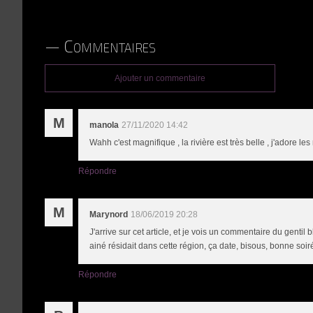
Commentaires
Ajouter un commentaire
M
manola
27/11/2020 14:42
Wahh c'est magnifique , la rivière est très belle , j'adore l
Répondre
M
Marynord
18/06/2019 20:28
J'arrive sur cet article, et je vois un commentaire du genti
ainé résidait dans cette région, ça date, bisous, bonne soirée
Répondre