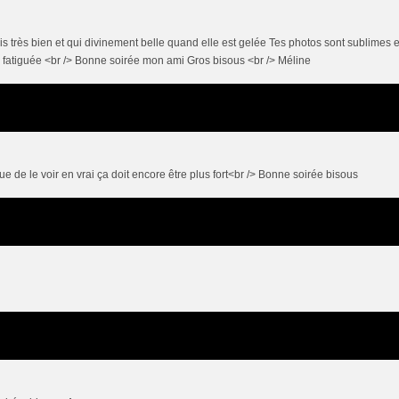
très bien et qui divinement belle quand elle est gelée Tes photos sont sublimes e
en fatiguée <br /> Bonne soirée mon ami Gros bisous <br /> Méline
 de le voir en vrai ça doit encore être plus fort<br /> Bonne soirée bisous