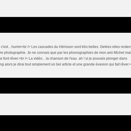
 c'est... humm<br /> Les cascades du Hérisson sont très belles. Gelées elles resten
re photographie. Je ne connais que par les phonographies de mon ami Michel ma
 font rêver.<br /> La vidéo... la chanson de l'eau ah ! si je pouvais plonger dans
long alors je dirai tout simplement un bel article et une grande évasion qui fait rêver.