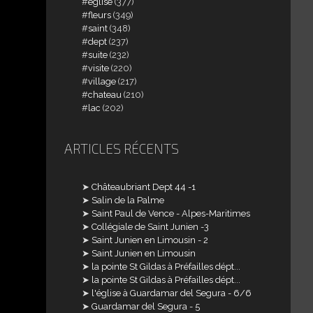
église
(377)
fleurs
(349)
saint
(348)
dept
(237)
suite
(232)
visite
(220)
village
(217)
chateau
(210)
lac
(202)
ARTICLES RÉCENTS
Châteaubriant Dept 44 -1
Salin de la Palme
Saint Paul de Vence - Alpes-Maritimes
Collégiale de Saint Junien -3
Saint Junien en Limousin - 2
Saint Junien en Limousin
la pointe St Gildas à Préfailles dépt...
la pointe St Gildas à Préfailles dépt...
l'église à Guardamar del Segura - 6/6
Guardamar del Segura - 5