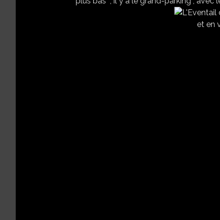
plus bas , il y a le grand-parking , avec 
et en 