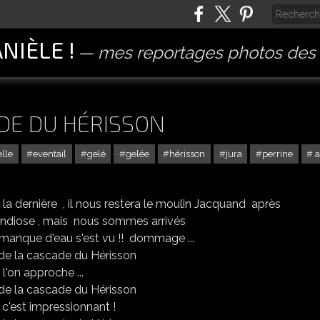
ANIÈLE !
mes reportages photos des 
ADE DU HÉRISSON
elle
eventail
gelé
gelée
hérisson
jura
perrine
a
 la dernière , il nous restera le moulin Jacquand après
grandiose , mais nous sommes arrivés
manque d'eau s'est vu !! dommage ...
 l'on approche ...
c'est impressionnant !