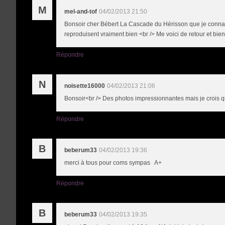
M
mel-and-tof
04/02/2013 21:50
Bonsoir cher Bébert La Cascade du Hérisson que je connais 
reproduisent vraiment bien <br /> Me voici de retour et bi
Répondre
N
noisette16000
04/02/2013 21:06
Bonsoir<br /> Des photos impressionnantes mais je crois que
Répondre
B
beberum33
04/02/2013 19:36
merci à tous pour coms sympas A+
Répondre
B
beberum33
04/02/2013 19:35