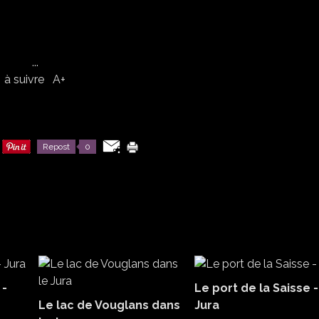
...
à suivre A+
Repost
0
 -
Le port de la Saisse -
Le lac de Vouglans dans
Jura