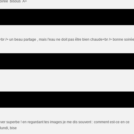
e soirée bisous A+
br /> un beau partage , mais l'eau ne doit pas être bien chaude<br /> bonne soiré
hiver superbe ! en regardant tes images je me dis souvent : comment est-ce en ce
lundi, bise