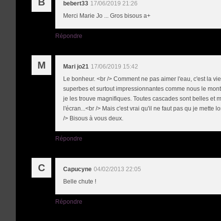
B
bebert33
17/06/2019 21:26
Merci Marie Jo ... Gros bisous a+
Répondre
M
Mari jo21
17/06/2019 15:42
Le bonheur. <br /> Comment ne pas aimer l'eau, c'est la vie
superbes et surtout impressionnantes comme nous le mont
je les trouve magnifiques. Toutes cascades sont belles et me
l'écran...<br /> Mais c'est vrai qu'il ne faut pas qu je mette 
/> Bisous à vous deux.
Répondre
C
Capucyne
04/02/2013 22:05
Belle chute !
Répondre