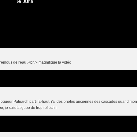
le Jura
es remous de l'eau .<br /> magnifique la vidéo
l blogueur Patriarch parti là-haut, j'ai des photos anciennes des cascades quand mon 
, je suis fatiguée de trop réfléchir...