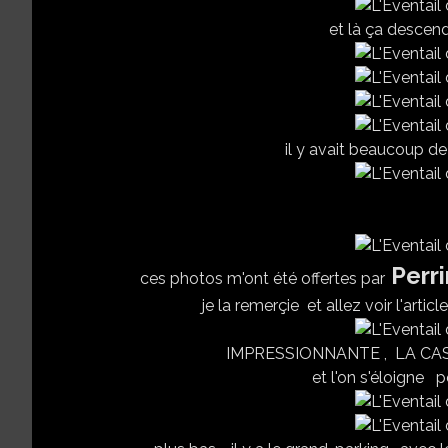
et là ça descend 
il y avait beaucoup de 
Perri
ces photos m'ont été offertes par
je la remerçie et allez voir l'articl
IMPRESSIONNANTE , LA CASC
et l'on s'éloigne p