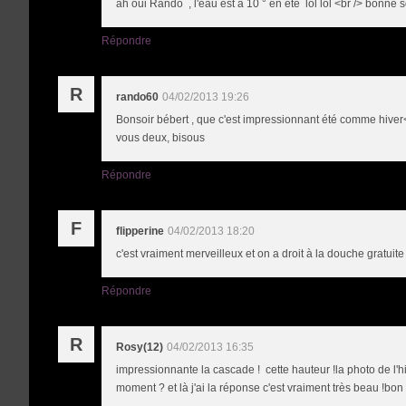
ah oui Rando , l'eau est à 10 ° en été lol lol <br /> bonn
Répondre
R
rando60
04/02/2013 19:26
Bonsoir bébert , que c'est impressionnant été comme hiver<
vous deux, bisous
Répondre
F
flipperine
04/02/2013 18:20
c'est vraiment merveilleux et on a droit à la douche gratuite
Répondre
R
Rosy(12)
04/02/2013 16:35
impressionnante la cascade ! cette hauteur !la photo de l'
moment ? et là j'ai la réponse c'est vraiment très beau !bon 