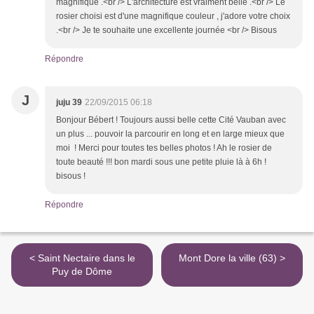
magnifique .<br /> L'architecture est vraiment belle .<br /> Le
rosier choisi est d'une magnifique couleur , j'adore votre choix
.<br /> Je te souhaite une excellente journée <br /> Bisous
Répondre
J
juju 39
22/09/2015 06:18
Bonjour Bébert ! Toujours aussi belle cette Cité Vauban avec
un plus ... pouvoir la parcourir en long et en large mieux que
moi ! Merci pour toutes tes belles photos ! Ah le rosier de
toute beauté !!! bon mardi sous une petite pluie là à 6h !
bisous !
Répondre
< Saint Nectaire dans le
Mont Dore la ville (63) >
Puy de Dôme