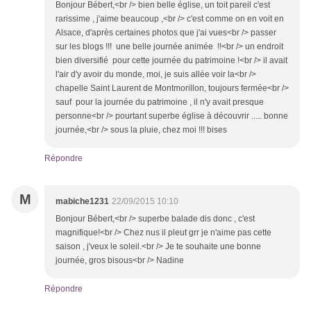
Bonjour Bébert,<br /> bien belle église, un toit pareil c'est
rarissime , j'aime beaucoup ,<br /> c'est comme on en voit en
Alsace, d'après certaines photos que j'ai vues<br /> passer
sur les blogs !!! une belle journée animée !!<br /> un endroit
bien diversifié pour cette journée du patrimoine !<br /> il avait
l'air d'y avoir du monde, moi, je suis allée voir la<br />
chapelle Saint Laurent de Montmorillon, toujours fermée<br />
sauf pour la journée du patrimoine , il n'y avait presque
personne<br /> pourtant superbe église à découvrir ..... bonne
journée,<br /> sous la pluie, chez moi !!! bises
Répondre
M
mabiche1231
22/09/2015 10:10
Bonjour Bébert,<br /> superbe balade dis donc , c'est
magnifique!<br /> Chez nus il pleut grr je n'aime pas cette
saison , j'veux le soleil.<br /> Je te souhaite une bonne
journée, gros bisous<br /> Nadine
Répondre