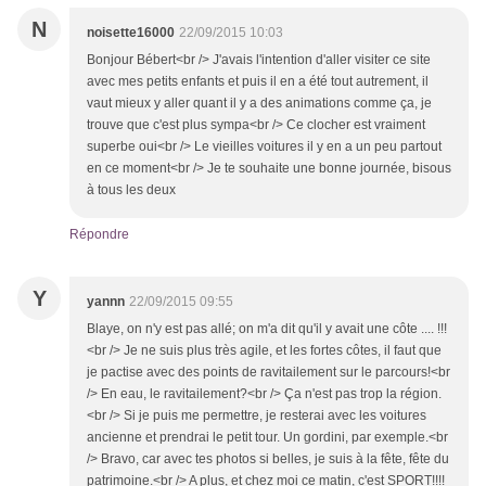
N
noisette16000
22/09/2015 10:03
Bonjour Bébert<br /> J'avais l'intention d'aller visiter ce site
avec mes petits enfants et puis il en a été tout autrement, il
vaut mieux y aller quant il y a des animations comme ça, je
trouve que c'est plus sympa<br /> Ce clocher est vraiment
superbe oui<br /> Le vieilles voitures il y en a un peu partout
en ce moment<br /> Je te souhaite une bonne journée, bisous
à tous les deux
Répondre
Y
yannn
22/09/2015 09:55
Blaye, on n'y est pas allé; on m'a dit qu'il y avait une côte .... !!!
<br /> Je ne suis plus très agile, et les fortes côtes, il faut que
je pactise avec des points de ravitailement sur le parcours!<br
/> En eau, le ravitailement?<br /> Ça n'est pas trop la région.
<br /> Si je puis me permettre, je resterai avec les voitures
ancienne et prendrai le petit tour. Un gordini, par exemple.<br
/> Bravo, car avec tes photos si belles, je suis à la fête, fête du
patrimoine.<br /> A plus, et chez moi ce matin, c'est SPORT!!!!