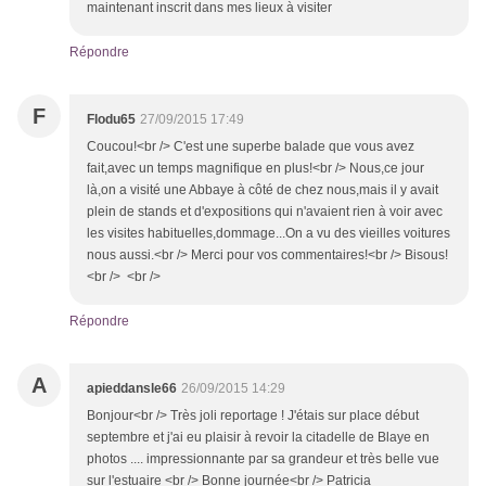
maintenant inscrit dans mes lieux à visiter
Répondre
F
Flodu65
27/09/2015 17:49
Coucou!<br /> C'est une superbe balade que vous avez
fait,avec un temps magnifique en plus!<br /> Nous,ce jour
là,on a visité une Abbaye à côté de chez nous,mais il y avait
plein de stands et d'expositions qui n'avaient rien à voir avec
les visites habituelles,dommage...On a vu des vieilles voitures
nous aussi.<br /> Merci pour vos commentaires!<br /> Bisous!
<br /> <br />
Répondre
A
apieddansle66
26/09/2015 14:29
Bonjour<br /> Très joli reportage ! J'étais sur place début
septembre et j'ai eu plaisir à revoir la citadelle de Blaye en
photos .... impressionnante par sa grandeur et très belle vue
sur l'estuaire <br /> Bonne journée<br /> Patricia