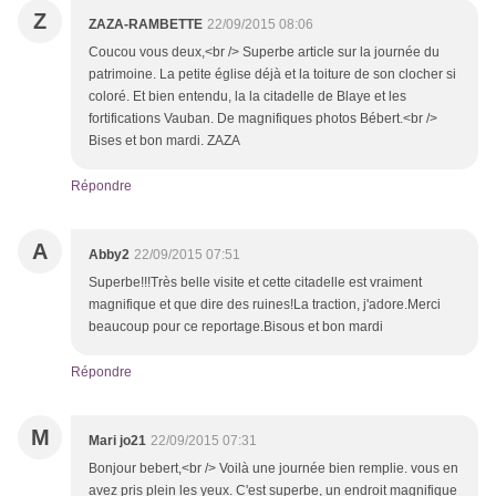
Z
ZAZA-RAMBETTE
22/09/2015 08:06
Coucou vous deux,<br /> Superbe article sur la journée du
patrimoine. La petite église déjà et la toiture de son clocher si
coloré. Et bien entendu, la la citadelle de Blaye et les
fortifications Vauban. De magnifiques photos Bébert.<br />
Bises et bon mardi. ZAZA
Répondre
A
Abby2
22/09/2015 07:51
Superbe!!!Très belle visite et cette citadelle est vraiment
magnifique et que dire des ruines!La traction, j'adore.Merci
beaucoup pour ce reportage.Bisous et bon mardi
Répondre
M
Mari jo21
22/09/2015 07:31
Bonjour bebert,<br /> Voilà une journée bien remplie. vous en
avez pris plein les yeux. C'est superbe, un endroit magnifique