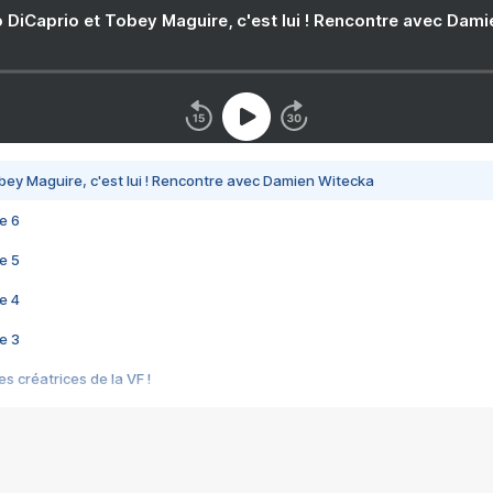
 DiCaprio et Tobey Maguire, c'est lui ! Rencontre avec Dam
bey Maguire, c'est lui ! Rencontre avec Damien Witecka
e 6
e 5
e 4
e 3
s créatrices de la VF !
e 2
e 1