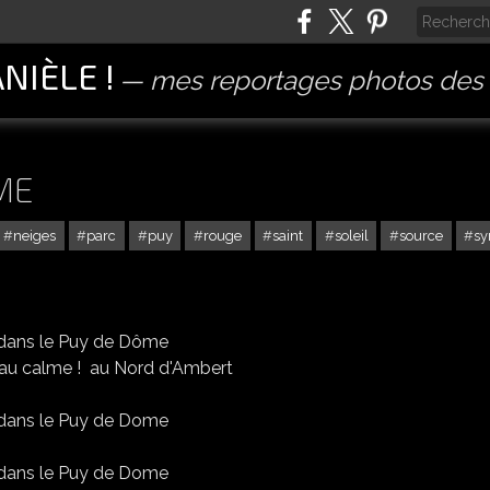
ANIÈLE !
mes reportages photos des 
ME
neiges
parc
puy
rouge
saint
soleil
source
s
e au calme ! au Nord d'Ambert