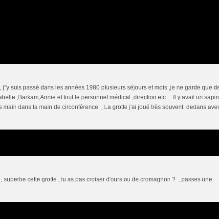
, j''y suis passé dans les années 1980 plusieurs séjours et mois ,je ne garde que d
elle ,Barkam,Annie et tout le personnel médical ,direction etc.... Il y avait un sapin
ts main dans la main de circonférence , La grotte j'ai joué très souvent dedans ave
!! , superbe cette grotte , tu as pas croiser d'ours ou de cromagnon ? , passes une