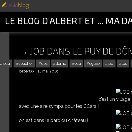
LE BLOG D'ALBERT ET ... MA D
JOB DANS LE PUY DE DÔ
ateau
coucher
des
dome
eau
église
job
lou
bebert33
11 mai 2016
c'est un villag
avec une aire sympa pour les CCars !
on est dans le parc du château !