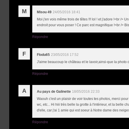
M
Misou 49
24/05/2016 18:41
Moi j'en vois même trois de têtes !!! lol ! et j'adore !<br />
endroit pour vous poser ! Ce parc est magnifique !<br /> Bi
Répondre
F
Flodu65
23/05/2016 17:52
J'aime beaucoup le château et le lavoir,ainsi-que la photo d
Répondre
A
Au pays de Galinette
18/05/2016 22:33
Waouh c'est un plaisir de voir toutes tes photos, merci pou
wc, etc... Hi hiii très belle la grotte à l'intérieur, et la be
d'elle, car j'ai 1 amie qui est soeur à Notre dame des neig
Répondre