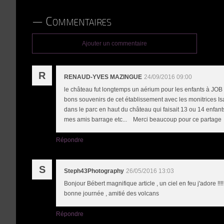
Commentaires
Ajouter un commentaire
R
RENAUD-YVES MAZINGUE
24/09/2016 09:00
le château fut longtemps un aérium pour les enfants à JOB 
bons souvenirs de cet établissement avec les monitrices Isab
dans le parc en haut du château qui faisait 13 ou 14 enfan
mes amis barrage etc... Merci beaucoup pour ce partage
Répondre
S
Steph43Photography
26/05/2016 13:03
Bonjour Bébert magnifique article , un ciel en feu j'adore !!
bonne journée , amitié des volcans
Répondre