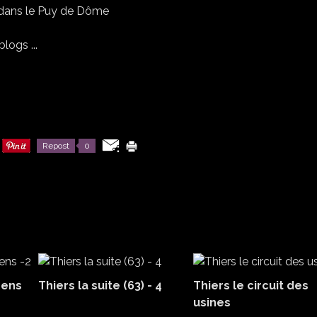
logs ...
Repost
0
gens
Thiers la suite (63) - 4
Thiers le circuit des
usines