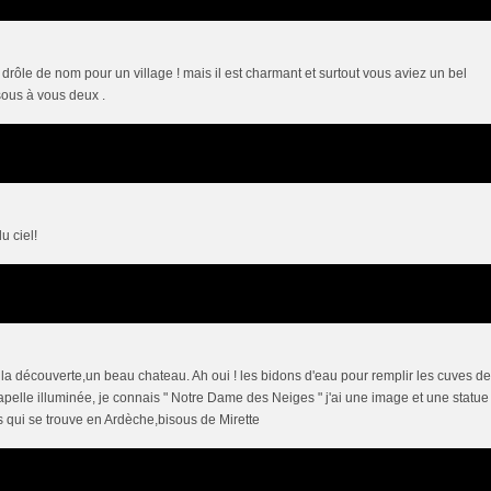
 Un drôle de nom pour un village ! mais il est charmant et surtout vous aviez un bel
sous à vous deux .
u ciel!
r la découverte,un beau chateau. Ah oui ! les bidons d'eau pour remplir les cuves d
lle chapelle illuminée, je connais " Notre Dame des Neiges " j'ai une image et une statue
es qui se trouve en Ardèche,bisous de Mirette