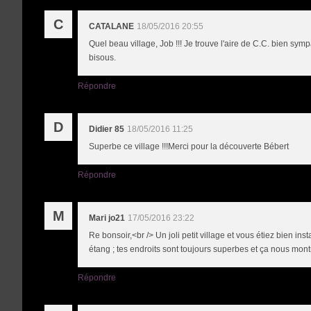
C
CATALANE
18/05/2016 20:55
Quel beau village, Job !!! Je trouve l'aire de C.C. bien symp
bisous.
Répondre
D
Didier 85
18/05/2016 11:25
Superbe ce village !!!Merci pour la découverte Bébert
Répondre
M
Mari jo21
17/05/2016 23:22
Re bonsoir,<br /> Un joli petit village et vous étiez bien i
étang ; tes endroits sont toujours superbes et ça nous mont
Répondre