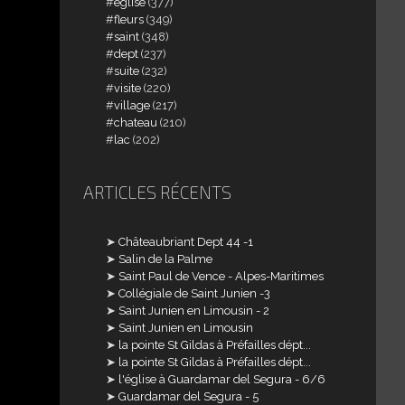
église
(377)
fleurs
(349)
saint
(348)
dept
(237)
suite
(232)
visite
(220)
village
(217)
chateau
(210)
lac
(202)
ARTICLES RÉCENTS
Châteaubriant Dept 44 -1
Salin de la Palme
Saint Paul de Vence - Alpes-Maritimes
Collégiale de Saint Junien -3
Saint Junien en Limousin - 2
Saint Junien en Limousin
la pointe St Gildas à Préfailles dépt...
la pointe St Gildas à Préfailles dépt...
l'église à Guardamar del Segura - 6/6
Guardamar del Segura - 5