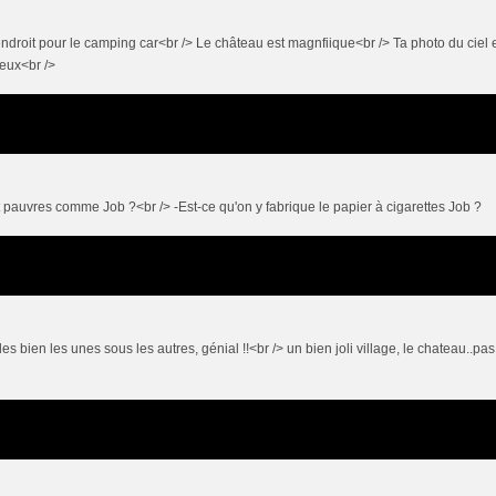
 l'endroit pour le camping car<br /> Le château est magnfiique<br /> Ta photo du ciel 
deux<br />
nt pauvres comme Job ?<br /> -Est-ce qu'on y fabrique le papier à cigarettes Job ?
es bien les unes sous les autres, génial !!<br /> un bien joli village, le chateau..pas