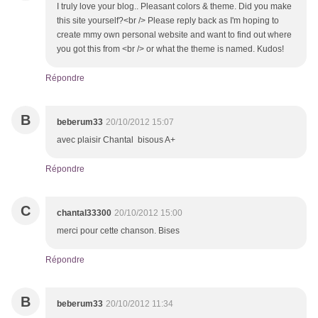
I truly love your blog.. Pleasant colors & theme. Did you make
this site yourself?<br /> Please reply back as I'm hoping to
create mmy own personal website and want to find out where
you got this from <br /> or what the theme is named. Kudos!
Répondre
B
beberum33
20/10/2012 15:07
avec plaisir Chantal bisous A+
Répondre
C
chantal33300
20/10/2012 15:00
merci pour cette chanson. Bises
Répondre
B
beberum33
20/10/2012 11:34