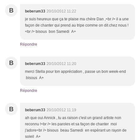
B
beberum33
20/10/2012 11:22
je suis heureux que ça te plaise ma chère Dan ,<br /> il a une
façon de chanter qui prend au tripe comme on dit chez nous !
<br /> bisous bon Samedi A+
Répondre
B
beberum33
20/10/2012 11:20
merci Stella pour ton appréciation , passe un bon week-end
bisous A+
Répondre
B
beberum33
20/10/2012 11:19
ah que oui Annick , tu as raison c'est un grand artiste non
reconnu !<br /> les paroles et sa façon de chanter moi
j'adore<br /> bisous beau Samedi en espèrant un rayon de
soleil A+