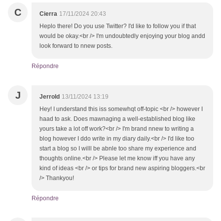
C
Cierra
17/11/2024 20:43
Heplo there! Do you use Twitter? I'd like to follow you if that
would be okay.<br /> I'm undoubtedly enjoying your blog andd
look forward to nnew posts.
Répondre
J
Jerrold
13/11/2024 13:19
Hey! I understand this iss somewhqt off-topic <br /> however I
haad to ask. Does mawnaging a well-established blog like
yours take a lot off work?<br /> I'm brand nnew to writing a
blog however I ddo write in my diary daily.<br /> I'd like too
start a blog so I willl be abnle too share my experience and
thoughts online.<br /> Please let me know iff you have any
kind of ideas <br /> or tips for brand new aspiring bloggers.<br
/> Thankyou!
Répondre