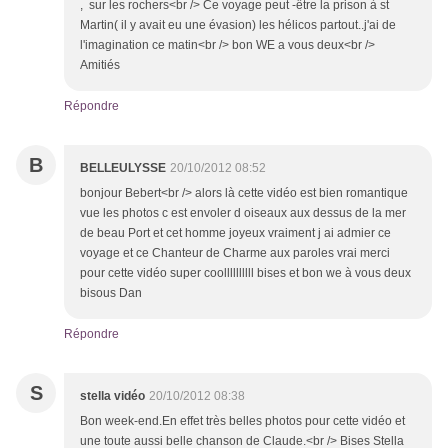
, sur les rochers<br /> Ce voyage peut -être la prison à st
Martin( il y avait eu une évasion) les hélicos partout..j'ai de
l'imagination ce matin<br /> bon WE a vous deux<br />
Amitiés
Répondre
B
BELLEULYSSE
20/10/2012 08:52
bonjour Bebert<br /> alors là cette vidéo est bien romantique
vue les photos c est envoler d oiseaux aux dessus de la mer
de beau Port et cet homme joyeux vraiment j ai admier ce
voyage et ce Chanteur de Charme aux paroles vrai merci
pour cette vidéo super coollllllllll bises et bon we à vous deux
bisous Dan
Répondre
S
stella vidéo
20/10/2012 08:38
Bon week-end.En effet très belles photos pour cette vidéo et
une toute aussi belle chanson de Claude.<br /> Bises Stella