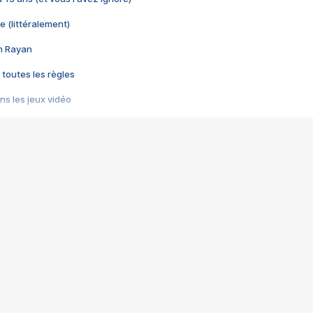
e (littéralement)
im Rayan
 toutes les règles
s les jeux vidéo
us choquant de Rockstar ? - Le scandale BULLY
e plus moche de Steam
du RÊVE tourne au CAUCHEMAR
pendant 8 heures
it… à tort
umiliés par un jeu vidéo
ire - Final Fantasy 8
ti un empire - Age of Empires