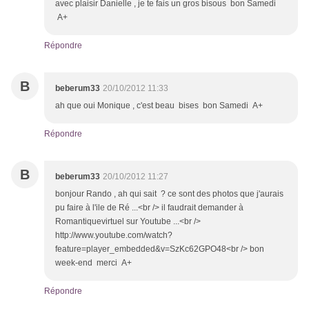
avec plaisir Danielle , je te fais un gros bisous bon Samedi
A+
Répondre
B
beberum33
20/10/2012 11:33
ah que oui Monique , c'est beau bises bon Samedi A+
Répondre
B
beberum33
20/10/2012 11:27
bonjour Rando , ah qui sait ? ce sont des photos que j'aurais
pu faire à l'ile de Ré ...<br /> il faudrait demander à
Romantiquevirtuel sur Youtube ...<br />
http://www.youtube.com/watch?
feature=player_embedded&v=SzKc62GPO48<br /> bon
week-end merci A+
Répondre