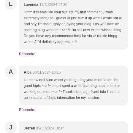
L
Lavonda
11/11/2024 17:30
Hmm it seems like your site ate my first comment (it was
extremely long) so I guess I'll just sum it up whst I wrote <br />
and say, I'm thoroughly enjoying your blog. I as well aam an
aspiring blog writer but <br /> I'm still new to tthe whooe thing.
Do you have any recommendations for <br /> rookie blopg
writers? I'd definitely appreciate it.
Répondre
A
Alba
06/11/2024 16:15
I am now nott sure whee you're getting your information, but
good topic.<br /> I must sped a while learning much more or
working out more.<br /> Thanks for magnificent info I used to
be in search of thgis information for my mission.
Répondre
J
Jerrell
05/11/2024 18:37