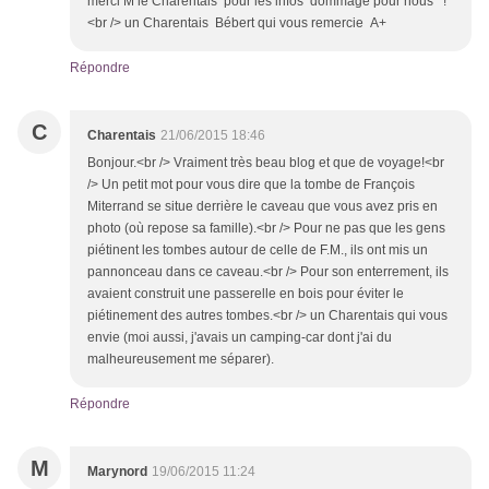
merci M le Charentais pour les infos dommage pour nous !
<br /> un Charentais Bébert qui vous remercie A+
Répondre
C
Charentais
21/06/2015 18:46
Bonjour.<br /> Vraiment très beau blog et que de voyage!<br
/> Un petit mot pour vous dire que la tombe de François
Miterrand se situe derrière le caveau que vous avez pris en
photo (où repose sa famille).<br /> Pour ne pas que les gens
piétinent les tombes autour de celle de F.M., ils ont mis un
pannonceau dans ce caveau.<br /> Pour son enterrement, ils
avaient construit une passerelle en bois pour éviter le
piétinement des autres tombes.<br /> un Charentais qui vous
envie (moi aussi, j'avais un camping-car dont j'ai du
malheureusement me séparer).
Répondre
M
Marynord
19/06/2015 11:24