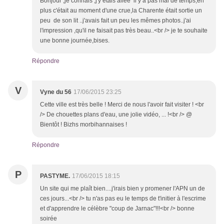
Bonjour ,je connais ,j'y étais allée il y a pas mal de temps,en
plus c'était au moment d'une crue,la Charente était sortie un
peu de son lit ..j'avais fait un peu les mêmes photos..j'ai
l'impression ,qu'il ne faisait pas très beau..<br /> je te souhaite
une bonne journée,bises.
Répondre
V
Vyne du 56
17/06/2015 23:25
Cette ville est très belle ! Merci de nous l'avoir fait visiter ! <br
/> De chouettes plans d'eau, une jolie vidéo, ... !<br /> @
Bientôt ! Bizhs morbihannaises !
Répondre
P
PASTYME.
17/06/2015 18:15
Un site qui me plaît bien....j'irais bien y promener l'APN un de
ces jours...<br /> tu n'as pas eu le temps de t'initier à l'escrime
et d'apprendre le célèbre "coup de Jarnac"!!!<br /> bonne
soirée