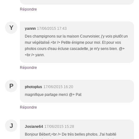
Répondre
Y
yannn
17/06/2015 17:43
Des champignons sur la maison Courvoisier, j'y vois plutôt un
mur végétalisé.<br /> Petite énigme pour moi. Et pour vos
photos cours d'eau écluse cascadette, je m'y sens bien. @+
<br /> yann.
Répondre
P
photoplus
17/06/2015 16:20
magnifique partage merci @+ Pat
Répondre
J
Josiane64
17/06/2015 15:28
Bonjour Bébert,<br /> De très belles photos. J'ai habité