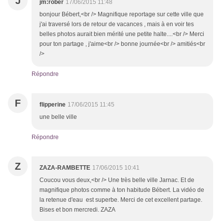
J
jm:rober
17/06/2015 11:48
bonjour Bébert,<br /> Magnifique reportage sur cette ville que
j'ai traversé lors de retour de vacances , mais à en voir tes
belles photos aurait bien mérité une petite halte....<br /> Merci
pour ton partage , j'aime<br /> bonne journée<br /> amitiés<br
/>
Répondre
F
flipperine
17/06/2015 11:45
une belle ville
Répondre
Z
ZAZA-RAMBETTE
17/06/2015 10:41
Coucou vous deux,<br /> Une très belle ville Jarnac. Et de
magnifique photos comme à ton habitude Bébert. La vidéo de
la retenue d'eau est superbe. Merci de cet excellent partage.
Bises et bon mercredi. ZAZA