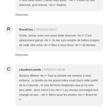
/> une belle vidéo ! j'aime l'eau aussi . <br /> Passe un bon
mercredi, gros bisous, <br /> Nadine
Répondre
R
Rose63au
17/06/2015 09:07
Visiter Jarnac avec une aussi belle chanson <br /> C'est
absolument génial <br /> Je me suis remplie de belles images
de cette ville riche <br /> Bise à vous deux <br /> @ demain
Répondre
C
claudine/canelle
17/06/2015 08:46
Bonjour Bébert <br /> Tout ce périple me ramène à mon
enfance ..la famille de ma grand-mère vivait dans cette partie
de la Charente , et cela fait bien longtemps que je n'y suis
plus allée , donc merci à toi <br /> Les choses ont malgré tout
changé un peu ..<br /> Merci pour tes photos <br /> Bises<br
/>