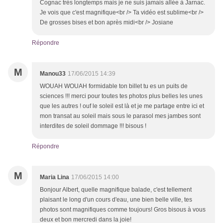
Cognac très longtemps mais je ne suis jamais allée à Jarnac.
Je vois que c'est magnifique<br /> Ta vidéo est sublime<br />
De grosses bises et bon après midi<br /> Josiane
Répondre
M
Manou33
17/06/2015 14:39
WOUAH WOUAH formidable ton billet tu es un puits de
sciences !!! merci pour toutes tes photos plus belles les unes
que les autres ! ouf le soleil est là et je me partage entre ici et
mon transat au soleil mais sous le parasol mes jambes sont
interdites de soleil dommage !!! bisous !
Répondre
M
Maria Lina
17/06/2015 14:00
Bonjour Albert, quelle magnifique balade, c'est tellement
plaisant le long d'un cours d'eau, une bien belle ville, tes
photos sont magnifiques comme toujours! Gros bisous à vous
deux et bon mercredi dans la joie!