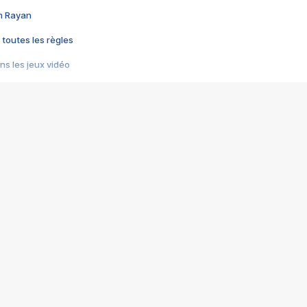
im Rayan
 toutes les règles
s les jeux vidéo
us choquant de Rockstar ? - Le scandale BULLY
e plus moche de Steam
du RÊVE tourne au CAUCHEMAR
pendant 8 heures
it… à tort
umiliés par un jeu vidéo
ire - Final Fantasy 8
ti un empire - Age of Empires
story DOFUS