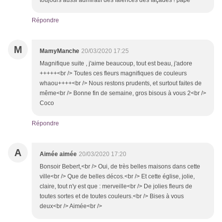
toujours aussi admiratif des faiences des façades ! papé
Répondre
M
MamyManche
20/03/2020 17:25
Magnifique suite , j'aime beaucoup, tout est beau, j'adore
+++++<br /> Toutes ces fleurs magnifiques de couleurs
whaou++++<br /> Nous restons prudents, et surtout faites de
même<br /> Bonne fin de semaine, gros bisous à vous 2<br />
Coco
Répondre
A
Aimée aimée
20/03/2020 17:20
Bonsoir Bebert,<br /> Oui, de très belles maisons dans cette
ville<br /> Que de belles décos.<br /> Et cette église, jolie,
claire, tout n'y est que : merveille<br /> De jolies fleurs de
toutes sortes et de toutes couleurs.<br /> Bises à vous
deux<br /> Aimée<br />