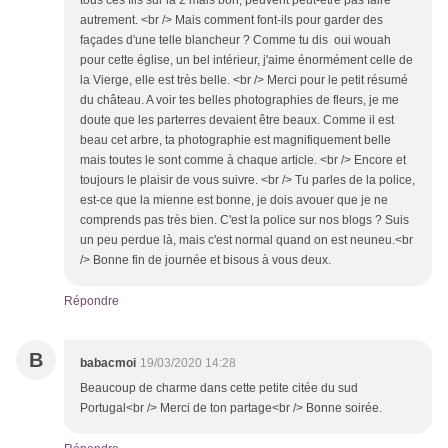
tous ces fils sur la 2 mais bon, peuvent peut-être pas faire
autrement. <br /> Mais comment font-ils pour garder des
façades d'une telle blancheur ? Comme tu dis oui wouah
pour cette église, un bel intérieur, j'aime énormément celle de
la Vierge, elle est très belle. <br /> Merci pour le petit résumé
du château. A voir tes belles photographies de fleurs, je me
doute que les parterres devaient être beaux. Comme il est
beau cet arbre, ta photographie est magnifiquement belle
mais toutes le sont comme à chaque article. <br /> Encore et
toujours le plaisir de vous suivre. <br /> Tu parles de la police,
est-ce que la mienne est bonne, je dois avouer que je ne
comprends pas très bien. C'est la police sur nos blogs ? Suis
un peu perdue là, mais c'est normal quand on est neuneu.<br
/> Bonne fin de journée et bisous à vous deux.
Répondre
B
babacmoi
19/03/2020 14:28
Beaucoup de charme dans cette petite citée du sud
Portugal<br /> Merci de ton partage<br /> Bonne soirée.