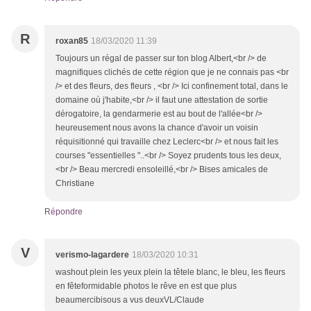
R
roxan85
18/03/2020 11:39
Toujours un régal de passer sur ton blog Albert,<br /> de
magnifiques clichés de cette région que je ne connais pas <br
/> et des fleurs, des fleurs , <br /> Ici confinement total, dans le
domaine où j'habite,<br /> il faut une attestation de sortie
dérogatoire, la gendarmerie est au bout de l'allée<br />
heureusement nous avons la chance d'avoir un voisin
réquisitionné qui travaille chez Leclerc<br /> et nous fait les
courses "essentielles "..<br /> Soyez prudents tous les deux,
<br /> Beau mercredi ensoleillé,<br /> Bises amicales de
Christiane
Répondre
V
verismo-lagardere
18/03/2020 10:31
washout plein les yeux plein la têtele blanc, le bleu, les fleurs
en fêteformidable photos le rêve en est que plus
beaumercibisous a vus deuxVL/Claude