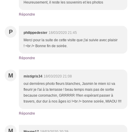
Heureusement, il reste les souvenirs et les photos
Répondre
P
philippedester
18/03/2020 21:45
Merci pour la suite de cette visite que j'ai suivie avec plaisir
! <br /> Bonne fin de soirée.
Répondre
M
mistigris34
18/03/2020 21:08
oui dernières photo fleurs blanches, Jasmin le mien ici va
fleurir je l'ai à la terrasse ! beau temps mais pas de sortie
because coromachin, GRRRRR !!!!en espérant passer à
travers, dur dur à nos âges ici !<br /> bonne soirée, MIAOU !!!!
Répondre
M
Moune17
18/03/2020 20:29