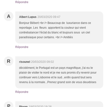
Répondre
A
Albert Lupus
20/03/2020 09:47
Bonjour Bébert.<br /> Beaucoup de luxuriance dans ce
reportage. Les fleurs apportent la couleur qui vient
contrebalancer l'éclat du blanc et toujours sous un ciel
paradisiaque pour certains. <br /> Amitiés
Répondre
R
risounel
20/03/2020 09:02
décidément, le Portugal est un pays magnifique, j'ai eu le
plaisir de visiter le nord et je me suis promis d'y revenir pour
continuer vers Lisbonne et le sud...enfin quand tout sera
revenu à la normale...Prenez grand soin de vous deuxbises
Répondre
P
Ploom
19/03/2020 19:28