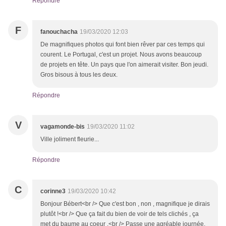
Répondre
F
fanouchacha
19/03/2020 12:03
De magnifiques photos qui font bien rêver par ces temps qui
courent. Le Portugal, c'est un projet. Nous avons beaucoup
de projets en tête. Un pays que l'on aimerait visiter. Bon jeudi.
Gros bisous à tous les deux.
Répondre
V
vagamonde-bis
19/03/2020 11:02
Ville joliment fleurie...
Répondre
C
corinne3
19/03/2020 10:42
Bonjour Bébert<br /> Que c'est bon , non , magnifique je dirais
plutôt !<br /> Que ça fait du bien de voir de tels clichés , ça
met du baume au coeur .<br /> Passe une agréable journée.