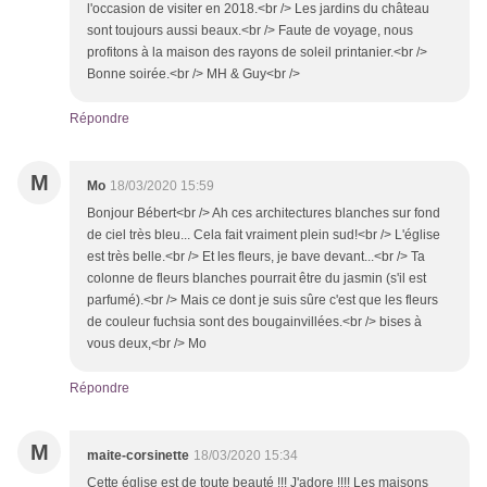
l'occasion de visiter en 2018.<br /> Les jardins du château
sont toujours aussi beaux.<br /> Faute de voyage, nous
profitons à la maison des rayons de soleil printanier.<br />
Bonne soirée.<br /> MH & Guy<br />
Répondre
M
Mo
18/03/2020 15:59
Bonjour Bébert<br /> Ah ces architectures blanches sur fond
de ciel très bleu... Cela fait vraiment plein sud!<br /> L'église
est très belle.<br /> Et les fleurs, je bave devant...<br /> Ta
colonne de fleurs blanches pourrait être du jasmin (s'il est
parfumé).<br /> Mais ce dont je suis sûre c'est que les fleurs
de couleur fuchsia sont des bougainvillées.<br /> bises à
vous deux,<br /> Mo
Répondre
M
maite-corsinette
18/03/2020 15:34
Cette église est de toute beauté !!! J'adore !!!! Les maisons