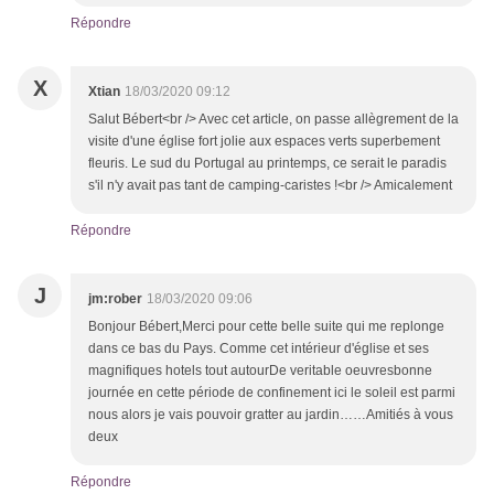
Répondre
X
Xtian
18/03/2020 09:12
Salut Bébert<br /> Avec cet article, on passe allègrement de la
visite d'une église fort jolie aux espaces verts superbement
fleuris. Le sud du Portugal au printemps, ce serait le paradis
s'il n'y avait pas tant de camping-caristes !<br /> Amicalement
Répondre
J
jm:rober
18/03/2020 09:06
Bonjour Bébert,Merci pour cette belle suite qui me replonge
dans ce bas du Pays. Comme cet intérieur d'église et ses
magnifiques hotels tout autourDe veritable oeuvresbonne
journée en cette période de confinement ici le soleil est parmi
nous alors je vais pouvoir gratter au jardin……Amitiés à vous
deux
Répondre