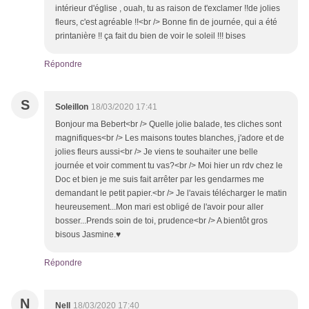
intérieur d'église , ouah, tu as raison de t'exclamer !!de jolies
fleurs, c'est agréable !!<br /> Bonne fin de journée, qui a été
printanière !! ça fait du bien de voir le soleil !!! bises
Répondre
S
Soleillon
18/03/2020 17:41
Bonjour ma Bebert<br /> Quelle jolie balade, tes cliches sont
magnifiques<br /> Les maisons toutes blanches, j'adore et de
jolies fleurs aussi<br /> Je viens te souhaiter une belle
journée et voir comment tu vas?<br /> Moi hier un rdv chez le
Doc et bien je me suis fait arrêter par les gendarmes me
demandant le petit papier.<br /> Je l'avais télécharger le matin
heureusement...Mon mari est obligé de l'avoir pour aller
bosser...Prends soin de toi, prudence<br /> A bientôt gros
bisous Jasmine.♥
Répondre
N
Nell
18/03/2020 17:40