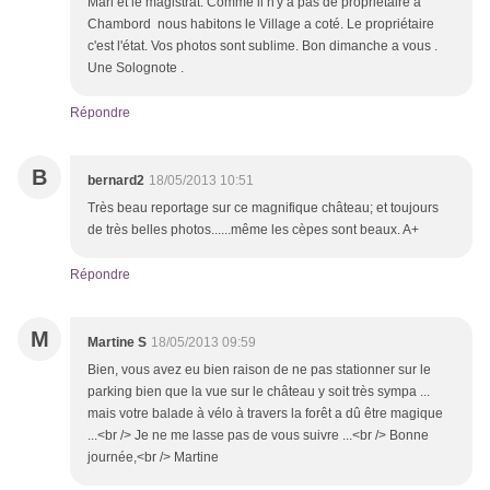
Mari et le magistrat. Comme il n'y a pas de propriétaire a
Chambord nous habitons le Village a coté. Le propriétaire
c'est l'état. Vos photos sont sublime. Bon dimanche a vous .
Une Solognote .
Répondre
B
bernard2
18/05/2013 10:51
Très beau reportage sur ce magnifique château; et toujours
de très belles photos......même les cèpes sont beaux. A+
Répondre
M
Martine S
18/05/2013 09:59
Bien, vous avez eu bien raison de ne pas stationner sur le
parking bien que la vue sur le château y soit très sympa ...
mais votre balade à vélo à travers la forêt a dû être magique
...<br /> Je ne me lasse pas de vous suivre ...<br /> Bonne
journée,<br /> Martine