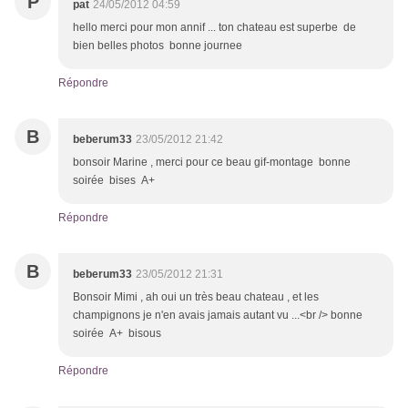
P
pat
24/05/2012 04:59
hello merci pour mon annif ... ton chateau est superbe de
bien belles photos bonne journee
Répondre
B
beberum33
23/05/2012 21:42
bonsoir Marine , merci pour ce beau gif-montage bonne
soirée bises A+
Répondre
B
beberum33
23/05/2012 21:31
Bonsoir Mimi , ah oui un très beau chateau , et les
champignons je n'en avais jamais autant vu ...<br /> bonne
soirée A+ bisous
Répondre