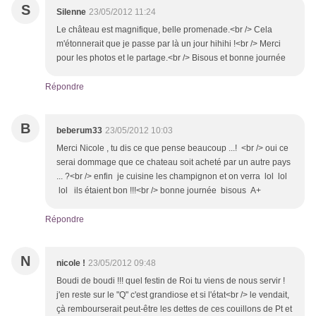
S
Silenne
23/05/2012 11:24
Le château est magnifique, belle promenade.<br /> Cela
m'étonnerait que je passe par là un jour hihihi !<br /> Merci
pour les photos et le partage.<br /> Bisous et bonne journée
Répondre
B
beberum33
23/05/2012 10:03
Merci Nicole , tu dis ce que pense beaucoup ...! <br /> oui ce
serai dommage que ce chateau soit acheté par un autre pays
... ?<br /> enfin je cuisine les champignon et on verra lol lol
lol ils étaient bon !!!<br /> bonne journée bisous A+
Répondre
N
nicole !
23/05/2012 09:48
Boudi de boudi !!! quel festin de Roi tu viens de nous servir !
j'en reste sur le "Q" c'est grandiose et si l'état<br /> le vendait,
çà rembourserait peut-être les dettes de ces couillons de Pt et