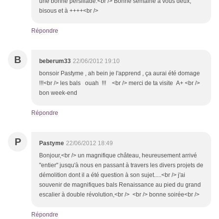
une bonne persillade.<br /> Bonne semaine à vous deux,
bisous et à ++++<br />
Répondre
B
beberum33
22/06/2012 19:10
bonsoir Pastyme , ah bein je l'apprend , ça aurai été domage
!!!<br /> les bals ouah !!! <br /> merci de ta visite A+ <br />
bon week-end
Répondre
P
Pastyme
22/06/2012 18:49
Bonjour,<br /> un magnifique château, heureusement arrivé
"entier" jusqu'à nous en passant à travers les divers projets de
démolition dont il a été question à son sujet.....<br /> j'ai
souvenir de magnifiques bals Renaissance au pied du grand
escalier à double révolution,<br /> <br /> bonne soirée<br />
Répondre