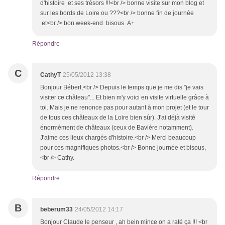
d'histoire et ses trésors !!!<br /> bonne visite sur mon blog et
sur les bords de Loire ou ???<br /> bonne fin de journée
et<br /> bon week-end bisous A+
Répondre
C
CathyT
25/05/2012 13:38
Bonjour Bébert,<br /> Depuis le temps que je me dis "je vais
visiter ce château"... Et bien m'y voici en visite virtuelle grâce à
toi. Mais je ne renonce pas pour autant à mon projet (et le tour
de tous ces châteaux de la Loire bien sûr). J'ai déjà visité
énormément de châteaux (ceux de Bavière notamment).
J'aime ces lieux chargés d'histoire.<br /> Merci beaucoup
pour ces magnifiques photos.<br /> Bonne journée et bisous,
<br /> Cathy.
Répondre
B
beberum33
24/05/2012 14:17
Bonjour Claude le penseur , ah bein mince on a raté ça !!! <br