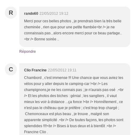
R
rando60
22/05/2012 19:12
Merci pour ces belles photos , je prendrais bien la très belle
cheminée , rien que pour une petite flambée<br /> je ne
connaissais pas , alors encore merci pour ce beau partage..
<br /> Bonne soirée ..
Répondre
C
Clio Francine
22/05/2012 19:11
Chambord , c'est immense !!! Une chance que vous aviez les
vélos pour y aller depuis le camping-car !<br /> Les
champignons,je ne les connais pas ; je n'aurais pas osé .<br
/> Et les photos des biches : génial ; les sangliers , il vaut
mieux les voir à distance ...ça fonce !<br /> Honnêtement , ce
n'est pas le chêteau que je préfère ; c'est trop trop chargé ;
Chenonceaux est plus beau , je trouve , malgré son
apparente simplicité .<br /> De toutes façons, tes photos sont
splendides !!!!<br /> Bises à tous deux et à bientôt .<br />
Francine Clio .