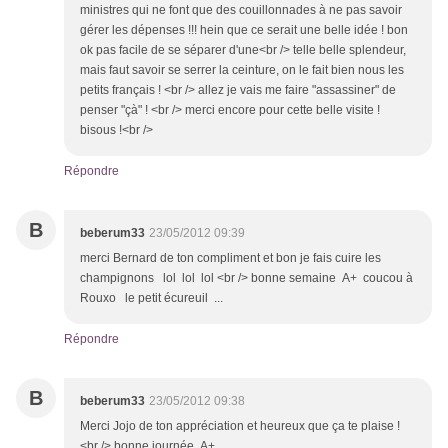
ministres qui ne font que des couillonnades à ne pas savoir
gérer les dépenses !!! hein que ce serait une belle idée ! bon
ok pas facile de se séparer d'une<br /> telle belle splendeur,
mais faut savoir se serrer la ceinture, on le fait bien nous les
petits français ! <br /> allez je vais me faire "assassiner" de
penser "çà" ! <br /> merci encore pour cette belle visite !
bisous !<br />
Répondre
B
beberum33
23/05/2012 09:39
merci Bernard de ton compliment et bon je fais cuire les
champignons lol lol lol <br /> bonne semaine A+ coucou à
Rouxo le petit écureuil ...
Répondre
B
beberum33
23/05/2012 09:38
Merci Jojo de ton appréciation et heureux que ça te plaise !
<br /> bonne journée A+