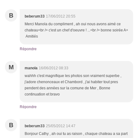
B
beberum33
17/06/2012 20:55
Merci Manola du compliment , ah oui nous avons aimé ce
chateau<br /> c'est un chef d'oeuvre ! ...<br /> bonne soirée A+
Amitiés
Répondre
M
manola
16/06/2012 08:33
wahhh c'est magnifique les photos son vraiment superbe ,
j'adore chenonceaux et Chambord , j'ai habiter tout pres
pendent des années sur la comune de Mer , Bonne
continuation et bravo
Répondre
B
beberum33
25/05/2012 14:47
Bonjour Cathy , ah oui tu as raison , chaque chateau a sa part