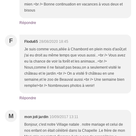
mien.<br /> Bonne continuation en vacances à vous deux et
bisous
Répondre
F
Flodu65
28/08/2020 18:45
Je suis comme vous,allée à Chambord en plein mois d'août,et
j'ai eu droit au même temps que vous aussi...<br /> Vous avez
eu la chance de voir la forêt et les animaux...<br />
Nous,comme il ne faisait pas beau,on a seulement visité le
château et le jardin.<br /> On a visité 9 château en une
semaine,et le zoo de Beauval aussi.<br /> Une semaine bien
remplie!<br /> Nombreuses photos à venir!
Répondre
M
mon joli jardin
10/09/2017 13:11
Bonjour, c'est notre Village natale . notre mariage et celui de
nos enfant on était célébré dans la Chapelle .Le frére de mon