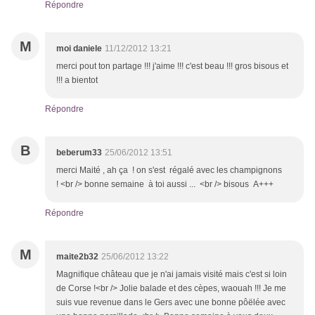
Répondre
M
moi daniele
11/12/2012 13:21
merci pout ton partage !!! j'aime !!! c'est beau !!! gros bisous et
!!! a bientot
Répondre
B
beberum33
25/06/2012 13:51
merci Maité , ah ça ! on s'est régalé avec les champignons
! <br /> bonne semaine à toi aussi ... <br /> bisous A+++
Répondre
M
maite2b32
25/06/2012 13:22
Magnifique château que je n'ai jamais visité mais c'est si loin
de Corse !<br /> Jolie balade et des cèpes, waouah !!! Je me
suis vue revenue dans le Gers avec une bonne pôëlée avec