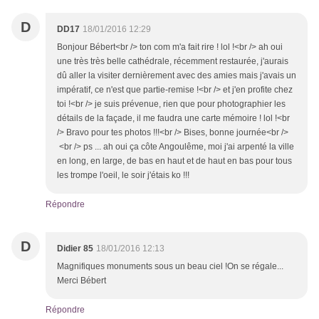
D
DD17
18/01/2016 12:29
Bonjour Bébert<br /> ton com m'a fait rire ! lol !<br /> ah oui
une très très belle cathédrale, récemment restaurée, j'aurais
dû aller la visiter dernièrement avec des amies mais j'avais un
impératif, ce n'est que partie-remise !<br /> et j'en profite chez
toi !<br /> je suis prévenue, rien que pour photographier les
détails de la façade, il me faudra une carte mémoire ! lol !<br
/> Bravo pour tes photos !!!<br /> Bises, bonne journée<br />
<br /> ps ... ah oui ça côte Angoulême, moi j'ai arpenté la ville
en long, en large, de bas en haut et de haut en bas pour tous
les trompe l'oeil, le soir j'étais ko !!!
Répondre
D
Didier 85
18/01/2016 12:13
Magnifiques monuments sous un beau ciel !On se régale...
Merci Bébert
Répondre