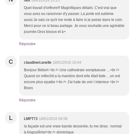
nell
18/01/2016 10:25
Quel travail d'orfèvre!!! Magnifiques détails. C'est vrai que
vous avez eu raisonner d'y passer. La porte est sublime
aussi.Je sais ce qu'il me reste à faire si je passe dans le coin.
Merci pour ce si beau partage. Je vous souhaite une agréable
journée.Gros bisous et à+
Répondre
C
claudine/canelle
18/01/2016 10:04
Bonjour Bébert <br /> Une cathedrale somptueuse ....<br />
Quand on reflechit a la manière dont elle était faite ....on est
encore plus epatée !<br /> J'ai hate de voir l interieur <br />
Bises
Répondre
L
LMPT73
18/01/2016 09:56
la façade est une vraie bande dessinée; tu me diras : normal
à Angoulême!<br /> dominique