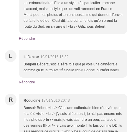
est extraordinaire ! Elle a un style très particulier.. romane
d'accord, mais un style que l'on voit rarement en France.
Merci pour tes photos et ton enthousiasme qui donnent l'envie
de faire le détour. C'est dit, la prochaine fois qu'on prend la
route du Sud, on s'y arrête ! <br /> GBizhous Bébert
Répondre
L
le flaneur
19/01/2016 15:32
Bonjour BébertC'est la 1ère fois que je vois une cathédrale
comme çaJe la trouve très belle<br /> Bonne journéeDaniel
Répondre
R
Roguidine
18/01/2016 20:43
Bonsoir Bébert,<br /> C'est une cathédrale bien rénovée que
tu a été visiter,<br /> j'y suis allée aussi, je n'ai pas encore mis
mes photos ,<br /> mais je vais attendre un peu, car à côté
des tiennes !!!<br /> je vais avoir honte !!! tu fais comme DD, tu
sais prendre ce qu'il faut ,<br /> beaucoup de détails que je