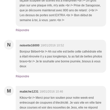
façade sculptée de scènes est à interpréter.<br /> Un gros
plan sur une plaque info, m'y aide.<br /> Prise de Saragosse,
que je découvre maintenat avec 800 ans de retard :-)<br />
Les dessus de portes sont EXTRA.<br /> Bon début de
semaine à toi, à vous. yann.<br />
Répondre
N
noisette16000
18/01/2016 10:52
Bonjour Bébert<br /> Ah oui elle est belle cette cathédrale elle
a était rénovée il y a pas longtemps, tu as fait de belles photos
bravo<br /> Je te souhaite une bonne journée, bisous à vous
deux
Répondre
M
mabiche1231
18/01/2016 10:46
Kikou<br /> Merci pour ton soutien pour notre week-end
entrecoupé de coupures d’électricité. Je vais vite en ville faire
deux courses et voir des nouvelles de Jess, elle ne répond