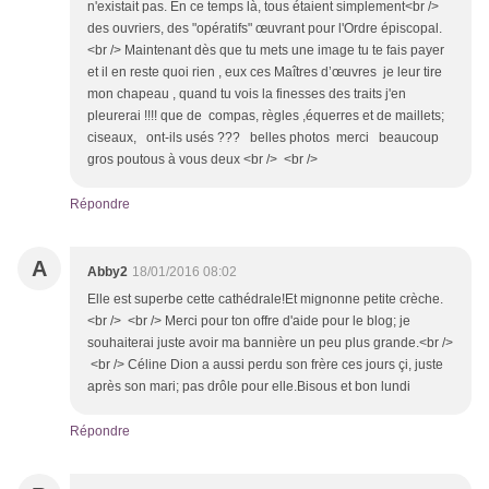
n'existait pas. En ce temps là, tous étaient simplement<br />
des ouvriers, des "opératifs" œuvrant pour l'Ordre épiscopal.
<br /> Maintenant dès que tu mets une image tu te fais payer
et il en reste quoi rien , eux ces Maîtres d’œuvres je leur tire
mon chapeau , quand tu vois la finesses des traits j'en
pleurerai !!!! que de compas, règles ,équerres et de maillets;
ciseaux, ont-ils usés ??? belles photos merci beaucoup
gros poutous à vous deux <br /> <br />
Répondre
A
Abby2
18/01/2016 08:02
Elle est superbe cette cathédrale!Et mignonne petite crèche.
<br /> <br /> Merci pour ton offre d'aide pour le blog; je
souhaiterai juste avoir ma bannière un peu plus grande.<br />
<br /> Céline Dion a aussi perdu son frère ces jours çi, juste
après son mari; pas drôle pour elle.Bisous et bon lundi
Répondre