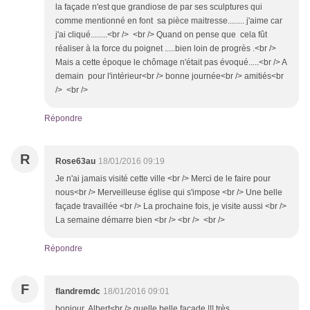
la façade n'est que grandiose de par ses sculptures qui
comme mentionné en font sa pièce maitresse........ j'aime car
j'ai cliqué........<br /> <br /> Quand on pense que cela fût
réaliser à la force du poignet .....bien loin de progrès .<br />
Mais a cette époque le chômage n'était pas évoqué.....<br /> A
demain pour l'intérieur<br /> bonne journée<br /> amitiés<br
/> <br />
Répondre
R
Rose63au
18/01/2016 09:19
Je n'ai jamais visité cette ville <br /> Merci de le faire pour
nous<br /> Merveilleuse église qui s'impose <br /> Une belle
façade travaillée <br /> La prochaine fois, je visite aussi <br />
La semaine démarre bien <br /> <br /> <br />
Répondre
F
flandremdc
18/01/2016 09:01
bonjour Albert<br /> quelle belle façade !!! très