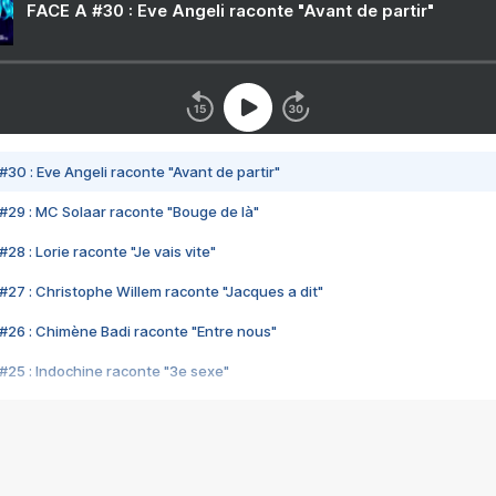
FACE A #30 : Eve Angeli raconte "Avant de partir"
#30 : Eve Angeli raconte "Avant de partir"
#29 : MC Solaar raconte "Bouge de là"
28 : Lorie raconte "Je vais vite"
#27 : Christophe Willem raconte "Jacques a dit"
#26 : Chimène Badi raconte "Entre nous"
#25 : Indochine raconte "3e sexe"
#24 : Zaho raconte "C'est chelou"
#23 : Patrick Bruel raconte "Au café des délices"
#22 : Kyo raconte "Le chemin"