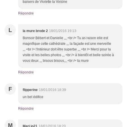
baisers de Violette la Voisine
Répondre
L
la mure brode 2
18/01/2016 19:13
Bonsoir Bébert et Danielle ,,, <br /> Tu as raison elle est
magnifique cette cathédrale ,,, la façade est une merveille
,,, <br /> l'intérieur doit être superbe ,,, <br /> Merci pour la
visite et les belles photos ,,, <br /> à bientôt et belle soirée à
vous deux ,,, bisous bisous,,, <br /> la mure
Répondre
F
flipperine
18/01/2016 18:39
un bel édifice
Répondre
M
Mari jo21
18/01/2016 18:20