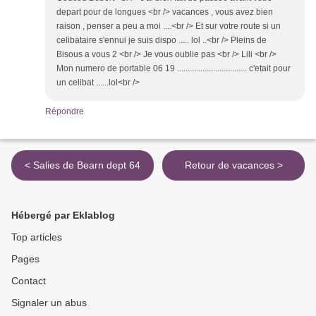
depart pour de longues <br /> vacances , vous avez bien
raison , penser a peu a moi ....<br /> Et sur votre route si un
celibataire s'ennui je suis dispo ..... lol ..<br /> Pleins de
Bisous a vous 2 <br /> Je vous oublie pas <br /> Lili <br />
Mon numero de portable 06 19 ................................. c'etait pour
un celibat ......lol<br />
Répondre
< Salies de Bearn dept 64
Retour de vacances >
Hébergé par Eklablog
Top articles
Pages
Contact
Signaler un abus