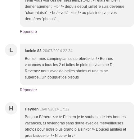
venir vous voir ces derniers temps ..<br /> j'étais en plein
déménagement ..<br /> depuis début juillet je suis devenue
"charentaise" ..<br /> voilà ..<br /> au plaisir de voir vos
dernières "photos" ..
Répondre
L
luciole 83
20/07/2014 22:34
Bonsoir mes campingcaristes préférés<br /> Bonnes
vacances à tous les 2 et faites le plein de vitamine D.
Revenez nous avec de belles photos et une mine
superbe...Un bouquet de bisous
Répondre
H
Heyden
16/07/2014 17:12
Bonjour Bébère,<br /> Eh bien je te souhaite de très bonnes
vacances, tu reviendras sans doute avec de merveilleuses
photos pour notre plus grand plaisir.<br /> Douces amitiés et
gros bisous<br /> Nicole<br />