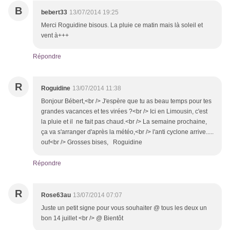
B
bebert33
13/07/2014 19:25
Merci Roguidine bisous. La pluie ce matin mais là soleil et
vent à+++
Répondre
R
Roguidine
13/07/2014 11:38
Bonjour Bébert,<br /> J'espère que tu as beau temps pour tes
grandes vacances et tes virées ?<br /> Ici en Limousin, c'est
la pluie et il ne fait pas chaud.<br /> La semaine prochaine,
ça va s'arranger d'après la météo,<br /> l'anti cyclone arrive.....
ouf<br /> Grosses bises, Roguidine
Répondre
R
Rose63au
13/07/2014 07:07
Juste un petit signe pour vous souhaiter @ tous les deux un
bon 14 juillet <br /> @ Bientôt