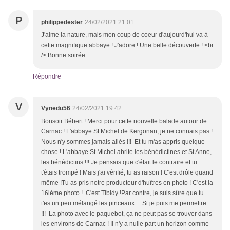
P
philippedester
24/02/2021 21:01
J'aime la nature, mais mon coup de coeur d'aujourd'hui va à
cette magnifique abbaye ! J'adore ! Une belle découverte ! <br
/> Bonne soirée.
Répondre
V
Vynedu56
24/02/2021 19:42
Bonsoir Bébert ! Merci pour cette nouvelle balade autour de
Carnac ! L'abbaye St Michel de Kergonan, je ne connais pas !
Nous n'y sommes jamais allés !!! Et tu m'as appris quelque
chose ! L'abbaye St Michel abrite les bénédictines et St Anne,
les bénédictins !!! Je pensais que c'était le contraire et tu
t'étais trompé ! Mais j'ai vérifié, tu as raison ! C'est drôle quand
même !Tu as pris notre producteur d'huîtres en photo ! C'est la
16ième photo ! C'est Tibidy !Par contre, je suis sûre que tu
t'es un peu mélangé les pinceaux ... Si je puis me permettre
!!! La photo avec le paquebot, ça ne peut pas se trouver dans
les environs de Carnac ! Il n'y a nulle part un horizon comme