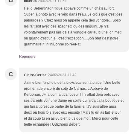
B
biker06
24/02/2021 17:54
Hello BebertMagnifique abbaye comme un château fort.
Super la photo avec le vélo dans l'eau. Je crois que c'est des
palourdes ? Chez nous on appelle cela des vongole... Soso
les fait soit avec des spaghetti ou des linguini. Je n'ai
volontairement pas mis de s à vongole car au pluriel on met i
ou quand c'est un e , c'est l'exception....Bon bref c'est notre
grammaire hi hi hiBonne soiréePat
Répondre
C
Claire-Cerise
24/02/2021 17:42
J'aime bien ta photo de la bicyclette sur la plage ! Une belle
promenade encore du côté de Carnac. L'Abbaye de
Kergonan, JF la connait par coeur ! Il y allait déjà petit avec
ses parents voir une dame en coiffe qui aidait à la boutique et
qui faisait presque partie de la famille ! J'y suis allée aussi
deux ou trois fois avec eux ensuite ! Mais tu en as fait le tour
et du coup tu en as vu bien plus que moi ! Merci pour cette
belle échappée ! GBizhous Bébert !