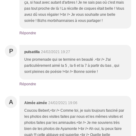
ça, si haut avec autant d'arbres ! Je ne sais pas où c'est mais
pas tout proche de là ! La récolte de coques était belle ! Vous
avez dû vous régaler !<br /> Je vous souhaite une belle
soirée ! Bizhs morbihannaises à vous partager !
Répondre
P
pulsatilla
24/02/2021 19:27
Une promenade qui se termine en beauté .<br /> J'ai
particulièrement aimé la 5 , la 6 et la 7 à partir du bas , qui
sont pleines de poésie !<br /> Bonne soirée !
Répondre
A
Aimée aimée
24/02/2021 19:06
Coucou Bebert,<br /> Comme toi, je suis toujours fasciné par
les photos des visites faites par nous et les mêmes visites et
photos faites par les aminautes.<br /> Je me souviens très
bien de tes photos de Ayamonte !<br /> Ah oui, tu peux faire
ouah !!! cette abbaye est superbe.<br /> Quelle belle