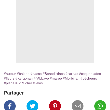
#autour
#balade
#basse
#Bénédictines
#carnac
#coques
#des
#fleurs
#Kergonan
#l'Abbaye
#marée
#Morbihan
#pêcheurs
#plage
#St Michel
#velos
Partager