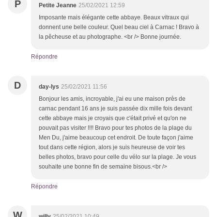
P
Petite Jeanne
25/02/2021 12:59
Imposante mais élégante cette abbaye. Beaux vitraux qui
donnent une belle couleur. Quel beau ciel à Carnac ! Bravo à
la pêcheuse et au photographe. <br /> Bonne journée.
Répondre
D
day-lys
25/02/2021 11:56
Bonjour les amis, incroyable, j'ai eu une maison près de
carnac pendant 16 ans je suis passée dix mille fois devant
cette abbaye mais je croyais que c'était privé et qu'on ne
pouvait pas visiter !!!! Bravo pour tes photos de la plage du
Men Du, j'aime beaucoup cet endroit. De toute façon j'aime
tout dans cette région, alors je suis heureuse de voir tes
belles photos, bravo pour celle du vélo sur la plage. Je vous
souhaite une bonne fin de semaine bisous.<br />
Répondre
W
willy
25/02/2021 10:49