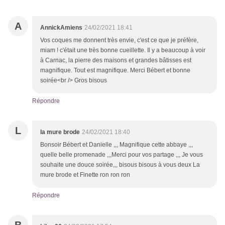
A
AnnickAmiens
24/02/2021 18:41
Vos coques me donnent très envie, c'est ce que je préfère,
miam ! c'était une très bonne cueillette. Il y a beaucoup à voir
à Carnac, la pierre des maisons et grandes bâtisses est
magnifique. Tout est magnifique. Merci Bébert et bonne
soirée<br /> Gros bisous
Répondre
L
la mure brode
24/02/2021 18:40
Bonsoir Bébert et Danielle ,,, Magnifique cette abbaye ,,,
quelle belle promenade ,,,Merci pour vos partage ,,, Je vous
souhaite une douce soirée,,, bisous bisous à vous deux La
mure brode et Finette ron ron ron
Répondre