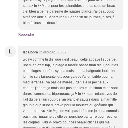
que vous ayez pu y faire quelques achats pour des produits
sains.<br /> Merci pour tes splendides photos sous un beau
ciel bleu à peine parsemé de nuages blancs, j'ai beaucoup
aimé ton article Bébert.<br /> Bonne fin de journée, bises, à
bientôt tous les deux !
Répondre
L
lacalobra
25/02/2021 15:07
woaw comme tu dis, que c'est beau ! cette abbaye ! superbe,
<br /> ah c'est top, la plage à marée basse mon dieu, pour les
coquillages oui c'est sympa mais pour la baignade faut aller
loin, je suis fainéante lol.. pour ça que j'ai un faible pour la
méditerranée , ya pas de marée.. géniale la pêche aux
coques j'adore ça mais faut pas trop les cuire sinon elles sont
dures.. comme les bigorneaux ça !<br /> miam miam avec de
l'ail du persil un coup de vin blanc et sautés dans la marmitte
gloup gloup !!!<br /> bravo pour la mouette ou goéland qui
vole ... bien vu .<br /> je ne vois pas ta femme je ne la connais
pas mais j'imagine qu'elle est penchée par terre pour récolter
les coques !!!<br /> bravo pour ces beaux clichés qui me