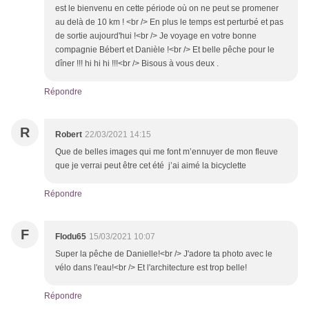
est le bienvenu en cette période où on ne peut se promener
au delà de 10 km ! <br /> En plus le temps est perturbé et pas
de sortie aujourd'hui !<br /> Je voyage en votre bonne
compagnie Bébert et Danièle !<br /> Et belle pêche pour le
dîner !!! hi hi hi !!!<br /> Bisous à vous deux .
Répondre
R
Robert
22/03/2021 14:15
Que de belles images qui me font m’ennuyer de mon fleuve
que je verrai peut être cet été j’ai aimé la bicyclette
Répondre
F
Flodu65
15/03/2021 10:07
Super la pêche de Danielle!<br /> J'adore ta photo avec le
vélo dans l'eau!<br /> Et l'architecture est trop belle!
Répondre