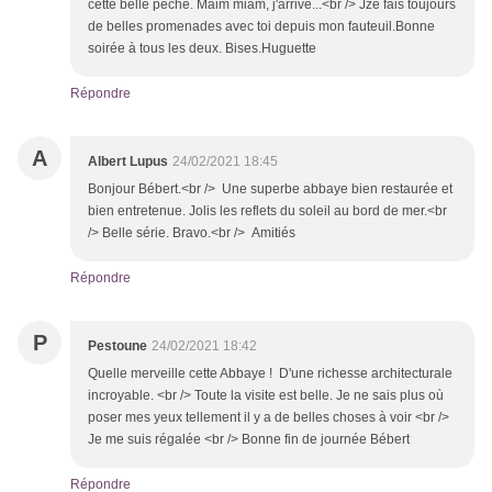
cette belle pêche. Maim miam, j'arrive...<br /> Jze fais toujours
de belles promenades avec toi depuis mon fauteuil.Bonne
soirée à tous les deux. Bises.Huguette
Répondre
A
Albert Lupus
24/02/2021 18:45
Bonjour Bébert.<br /> Une superbe abbaye bien restaurée et
bien entretenue. Jolis les reflets du soleil au bord de mer.<br
/> Belle série. Bravo.<br /> Amitiés
Répondre
P
Pestoune
24/02/2021 18:42
Quelle merveille cette Abbaye ! D'une richesse architecturale
incroyable. <br /> Toute la visite est belle. Je ne sais plus où
poser mes yeux tellement il y a de belles choses à voir <br />
Je me suis régalée <br /> Bonne fin de journée Bébert
Répondre