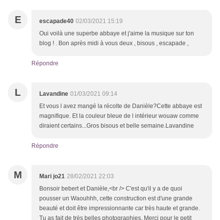
E
escapade40
02/03/2021 15:19
Oui voilà une superbe abbaye et j'aime la musique sur ton
blog ! . Bon après midi à vous deux , bisous , escapade ,
Répondre
L
Lavandine
01/03/2021 09:14
Et vous l avez mangé la récolte de Danièle?Cette abbaye est
magnifique. Et la couleur bleue de l intérieur wouaw comme
diraient certains...Gros bisous et belle semaine.Lavandine
Répondre
M
Mari jo21
28/02/2021 22:03
Bonsoir bebert et Danièle,<br /> C'est qu'il y a de quoi
pousser un Waouhhh, cette construction est d'une grande
beauté et doit être impressionnante car très haute et grande.
Tu as fait de très belles photographies. Merci pour le petit