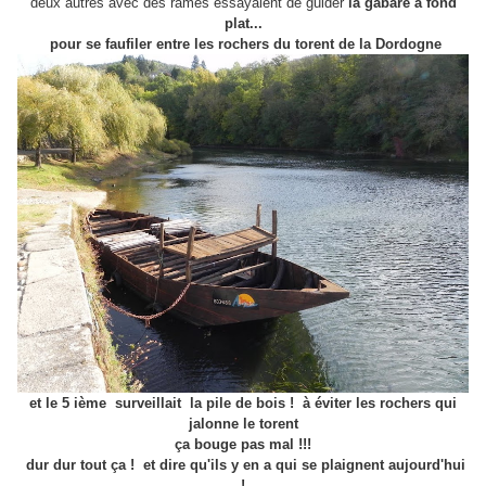
deux autres avec des rames essayaient de guider
la gabare à fond
plat...
pour se faufiler entre les rochers du torent de la Dordogne
et le 5 ième surveillait la pile de bois ! à éviter les rochers qui
jalonne le torent
ça bouge pas mal !!!
dur dur tout ça ! et dire qu'ils y en a qui se plaignent aujourd'hui
!