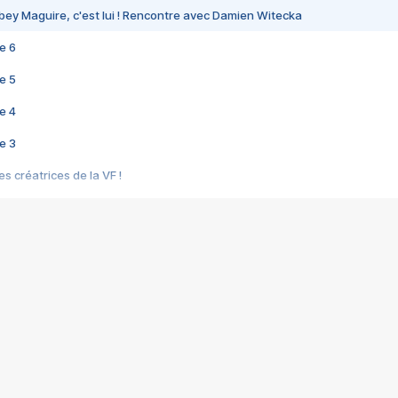
bey Maguire, c'est lui ! Rencontre avec Damien Witecka
e 6
e 5
e 4
e 3
s créatrices de la VF !
e 2
e 1
e Mektoub My Love arrive enfin ! Rencontre avec Shaïn Boumedine et Sal
i : après Toni en famille
elle réalise le bouleversant Dites lui que je l'aime
ais ! Rencontre autour de Vie privée de Rebecca Zlotowski