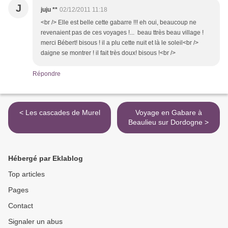
J
juju **
02/12/2011 11:18
<br /> Elle est belle cette gabarre !!! eh oui, beaucoup ne
revenaient pas de ces voyages !... beau ttrès beau village !
merci Bébert! bisous ! il a plu cette nuit et là le soleil<br />
daigne se montrer ! il fait très doux! bisous !<br />
Répondre
< Les cascades de Murel
Voyage en Gabare à
Beaulieu sur Dordogne >
Hébergé par Eklablog
Top articles
Pages
Contact
Signaler un abus