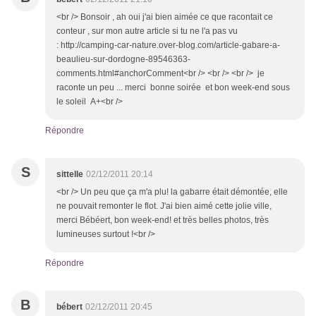
<br /> Bonsoir , ah oui j'ai bien aimée ce que racontait ce
conteur , sur mon autre article si tu ne l'a pas vu
: http://camping-car-nature.over-blog.com/article-gabare-a-
beaulieu-sur-dordogne-89546363-
comments.html#anchorComment<br /> <br /> <br /> je
raconte un peu ... merci bonne soirée et bon week-end sous
le soleil A+<br />
Répondre
S
sittelle
02/12/2011 20:14
<br /> Un peu que ça m'a plu! la gabarre était démontée, elle
ne pouvait remonter le flot. J'ai bien aimé cette jolie ville,
merci Bébéert, bon week-end! et très belles photos, très
lumineuses surtout !<br />
Répondre
B
bébert
02/12/2011 20:45