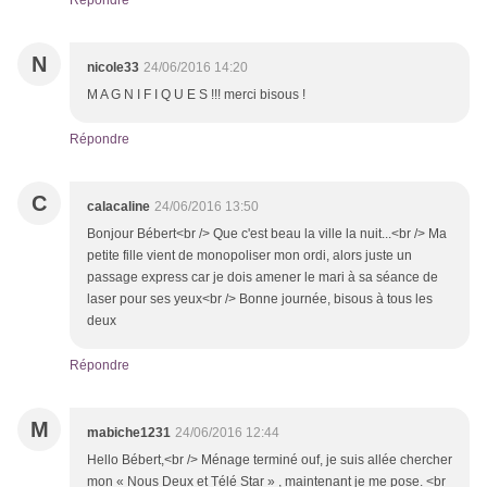
Répondre
N
nicole33
24/06/2016 14:20
M A G N I F I Q U E S !!! merci bisous !
Répondre
C
calacaline
24/06/2016 13:50
Bonjour Bébert<br /> Que c'est beau la ville la nuit...<br /> Ma
petite fille vient de monopoliser mon ordi, alors juste un
passage express car je dois amener le mari à sa séance de
laser pour ses yeux<br /> Bonne journée, bisous à tous les
deux
Répondre
M
mabiche1231
24/06/2016 12:44
Hello Bébert,<br /> Ménage terminé ouf, je suis allée chercher
mon « Nous Deux et Télé Star » , maintenant je me pose. <br