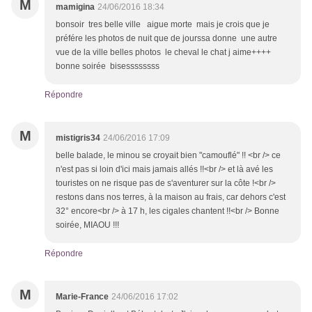
M
mamigina
24/06/2016 18:34
bonsoir tres belle ville aigue morte mais je crois que je
préfére les photos de nuit que de jourssa donne une autre
vue de la ville belles photos le cheval le chat j aime++++
bonne soirée bisessssssss
Répondre
M
mistigris34
24/06/2016 17:09
belle balade, le minou se croyait bien "camouflé" !! <br /> ce
n'est pas si loin d'ici mais jamais allés !!<br /> et là avé les
touristes on ne risque pas de s'aventurer sur la côte !<br />
restons dans nos terres, à la maison au frais, car dehors c'est
32° encore<br /> à 17 h, les cigales chantent !!<br /> Bonne
soirée, MIAOU !!!
Répondre
M
Marie-France
24/06/2016 17:02