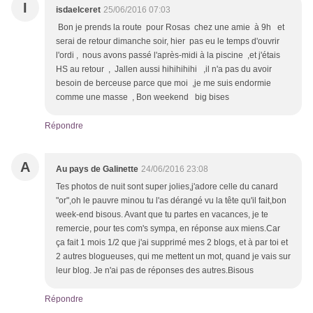
I
isdaelceret
25/06/2016 07:03
Bon je prends la route pour Rosas chez une amie à 9h et
serai de retour dimanche soir, hier pas eu le temps d'ouvrir
l'ordi , nous avons passé l'après-midi à la piscine ,et j'étais
HS au retour , Jallen aussi hihihihihi ,il n'a pas du avoir
besoin de berceuse parce que moi ,je me suis endormie
comme une masse , Bon weekend big bises
Répondre
A
Au pays de Galinette
24/06/2016 23:08
Tes photos de nuit sont super jolies,j'adore celle du canard
"or",oh le pauvre minou tu l'as dérangé vu la tête qu'il fait,bon
week-end bisous. Avant que tu partes en vacances, je te
remercie, pour tes com's sympa, en réponse aux miens.Car
ça fait 1 mois 1/2 que j'ai supprimé mes 2 blogs, et à par toi et
2 autres blogueuses, qui me mettent un mot, quand je vais sur
leur blog. Je n'ai pas de réponses des autres.Bisous
Répondre