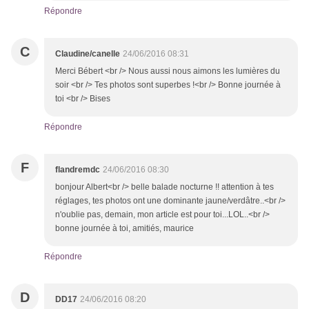
Répondre
C
Claudine/canelle
24/06/2016 08:31
Merci Bébert <br /> Nous aussi nous aimons les lumières du
soir <br /> Tes photos sont superbes !<br /> Bonne journée à
toi <br /> Bises
Répondre
F
flandremdc
24/06/2016 08:30
bonjour Albert<br /> belle balade nocturne !! attention à tes
réglages, tes photos ont une dominante jaune/verdâtre..<br />
n'oublie pas, demain, mon article est pour toi...LOL..<br />
bonne journée à toi, amitiés, maurice
Répondre
D
DD17
24/06/2016 08:20