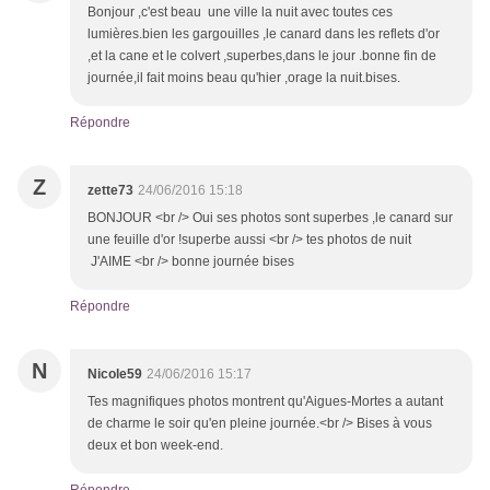
Bonjour ,c'est beau une ville la nuit avec toutes ces
lumières.bien les gargouilles ,le canard dans les reflets d'or
,et la cane et le colvert ,superbes,dans le jour .bonne fin de
journée,il fait moins beau qu'hier ,orage la nuit.bises.
Répondre
Z
zette73
24/06/2016 15:18
BONJOUR <br /> Oui ses photos sont superbes ,le canard sur
une feuille d'or !superbe aussi <br /> tes photos de nuit
J'AIME <br /> bonne journée bises
Répondre
N
Nicole59
24/06/2016 15:17
Tes magnifiques photos montrent qu'Aigues-Mortes a autant
de charme le soir qu'en pleine journée.<br /> Bises à vous
deux et bon week-end.