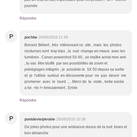
journée
Répondre
P
pochbe
26/06/2016 21:49
Bonsoir Bébert , très intéressant ce site , mais tes photos
nocturnes sont trop tops , la nuit change en mieux avec les
lumières . Canon powershot SX 60 , un maître achat mon ami
, tu vas être bluffé par ses possibilités de zoom et
préréglages intégrés , je possède le SX 50 depuis sa sortie
et je l'utilise surtout en découverte pour ne pas devoir me
promener avec le lourd ..... Merci de ta visite , belle soirée
a toi .<br /> Amicalement , Emile
Répondre
P
pontdevie/pivoine
26/06/2016 10:38
De jolies photos pour une ambiance douce de la nuit. bises et
bon dimanche