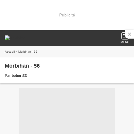
Publicité
MENU
Accueil
» Morbihan - 56
Morbihan - 56
Par
bebert33