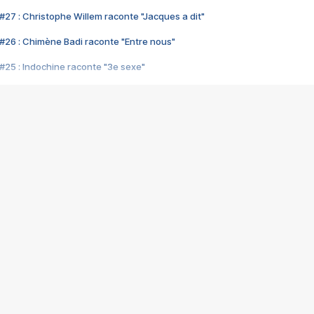
#27 : Christophe Willem raconte "Jacques a dit"
#26 : Chimène Badi raconte "Entre nous"
#25 : Indochine raconte "3e sexe"
#24 : Zaho raconte "C'est chelou"
#23 : Patrick Bruel raconte "Au café des délices"
#22 : Kyo raconte "Le chemin"
#21 : Nolwenn Leroy raconte "Cassé"
#20 : Patrick Hernandez raconte "Born to be alive"
#19 : Lorie raconte "Près de moi"
#18 : Michael Jones raconte "A nos actes manqués" (avec Jean-Jacque
#17 : Khaled raconte "Aïcha"
#16 : Corneille raconte "Parce qu'on vient de loin"