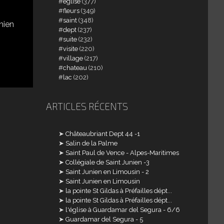
église
(377)
fleurs
(349)
saint
(348)
dept
(237)
suite
(232)
visite
(220)
village
(217)
chateau
(210)
lac
(202)
ARTICLES RÉCENTS
Châteaubriant Dept 44 -1
Salin de la Palme
Saint Paul de Vence - Alpes-Maritimes
Collégiale de Saint Junien -3
Saint Junien en Limousin - 2
Saint Junien en Limousin
la pointe St Gildas à Préfailles dépt...
la pointe St Gildas à Préfailles dépt...
l'église à Guardamar del Segura - 6/6
Guardamar del Segura - 5