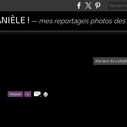
ANIÈLE !
mes reportages photos des 
le-tarn-81-c285
Repost
0