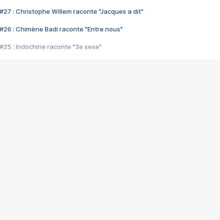
#27 : Christophe Willem raconte "Jacques a dit"
#26 : Chimène Badi raconte "Entre nous"
#25 : Indochine raconte "3e sexe"
#24 : Zaho raconte "C'est chelou"
#23 : Patrick Bruel raconte "Au café des délices"
#22 : Kyo raconte "Le chemin"
#21 : Nolwenn Leroy raconte "Cassé"
#20 : Patrick Hernandez raconte "Born to be alive"
#19 : Lorie raconte "Près de moi"
#18 : Michael Jones raconte "A nos actes manqués" (avec Jean-Jacque
#17 : Khaled raconte "Aïcha"
#16 : Corneille raconte "Parce qu'on vient de loin"