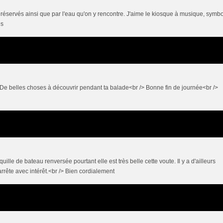
 réservés ainsi que par l'eau qu'on y rencontre. J'aime le kiosque à musique, symb
és
 De belles choses à découvrir pendant ta balade<br /> Bonne fin de journée<br />
lle de bateau renversée pourtant elle est très belle cette voute. Il y a d'ailleurs
arrête avec intérêt.<br /> Bien cordialement