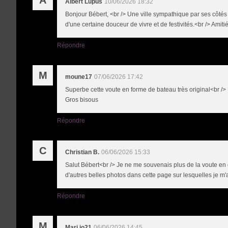
Albert Lupus
10/06/2026 18:32
Bonjour Bébert, <br /> Une ville sympathique par ses côtés
d'une certaine douceur de vivre et de festivités.<br /> Amiti
Répondre
M
moune17
07/06/2026 17:42
Superbe cette voute en forme de bateau très original<br />
Gros bisous
Répondre
C
Christian B.
06/06/2026 15:33
Salut Bébert<br /> Je ne me souvenais plus de la voute en qui
d'autres belles photos dans cette page sur lesquelles je m'
Répondre
M
Mari jo21
06/06/2026 14:45