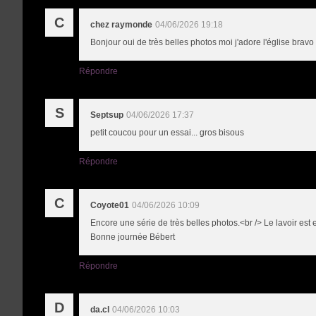
C
chez raymonde
04/06/2026 19:18
Bonjour oui de très belles photos moi j'adore l'église bravo
Répondre
S
Septsup
04/06/2026 17:37
petit coucou pour un essai... gros bisous
Répondre
C
Coyote01
04/06/2026 10:09
Encore une série de très belles photos.<br /> Le lavoir est e
Bonne journée Bébert
Répondre
D
da.cl
04/06/2026 10:03