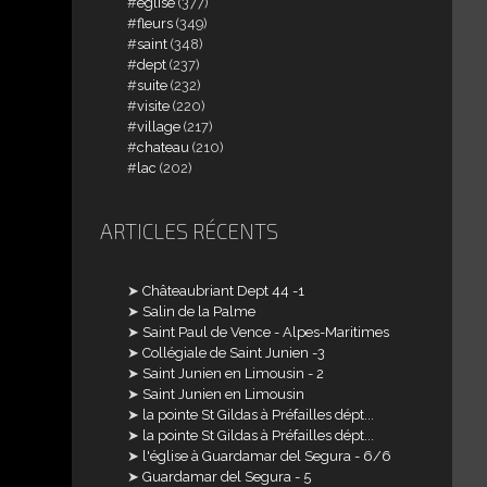
église
(377)
fleurs
(349)
saint
(348)
dept
(237)
suite
(232)
visite
(220)
village
(217)
chateau
(210)
lac
(202)
ARTICLES RÉCENTS
Châteaubriant Dept 44 -1
Salin de la Palme
Saint Paul de Vence - Alpes-Maritimes
Collégiale de Saint Junien -3
Saint Junien en Limousin - 2
Saint Junien en Limousin
la pointe St Gildas à Préfailles dépt...
la pointe St Gildas à Préfailles dépt...
l'église à Guardamar del Segura - 6/6
Guardamar del Segura - 5