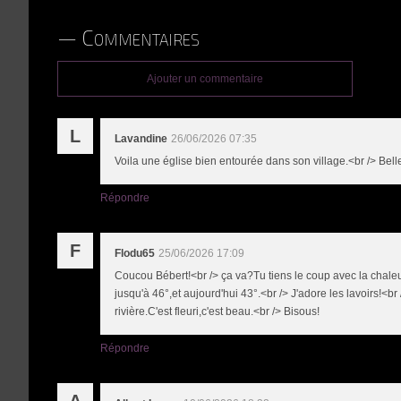
Commentaires
Ajouter un commentaire
L
Lavandine
26/06/2026 07:35
Voila une église bien entourée dans son village.<br /> Bell
Répondre
F
Flodu65
25/06/2026 17:09
Coucou Bébert!<br /> ça va?Tu tiens le coup avec la chale
jusqu'à 46°,et aujourd'hui 43°.<br /> J'adore les lavoirs!<br /
rivière.C'est fleuri,c'est beau.<br /> Bisous!
Répondre
A