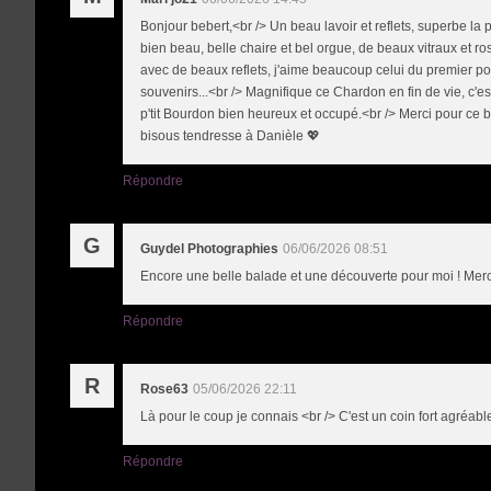
Bonjour bebert,<br /> Un beau lavoir et reflets, superbe la 
bien beau, belle chaire et bel orgue, de beaux vitraux et ro
avec de beaux reflets, j'aime beaucoup celui du premier pon
souvenirs...<br /> Magnifique ce Chardon en fin de vie, c'es
p'tit Bourdon bien heureux et occupé.<br /> Merci pour ce b
bisous tendresse à Danièle 💖
Répondre
G
Guydel Photographies
06/06/2026 08:51
Encore une belle balade et une découverte pour moi ! Merc
Répondre
R
Rose63
05/06/2026 22:11
Là pour le coup je connais <br /> C'est un coin fort agréabl
Répondre