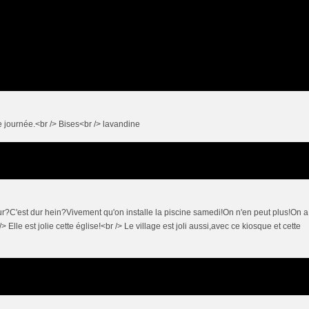
e journée.<br /> Bises<br /> lavandine
ur?C'est dur hein?Vivement qu'on installe la piscine samedi!On n'en peut plus!On a
> Elle est jolie cette église!<br /> Le village est joli aussi,avec ce kiosque et cette