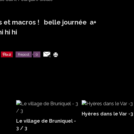
s et macros ! belle journée a+
i hi hi
Repost
0
Hyères dans le Var -3
Le village de Bruniquel -
3 / 3