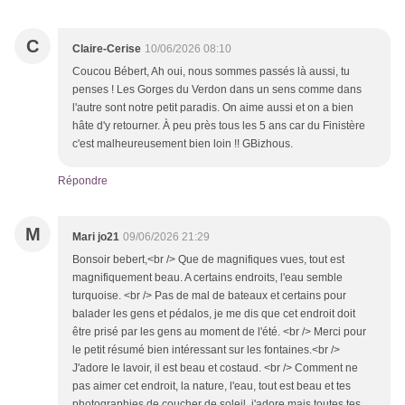
C
Claire-Cerise
10/06/2026 08:10
Coucou Bébert, Ah oui, nous sommes passés là aussi, tu
penses ! Les Gorges du Verdon dans un sens comme dans
l'autre sont notre petit paradis. On aime aussi et on a bien
hâte d'y retourner. À peu près tous les 5 ans car du Finistère
c'est malheureusement bien loin !! GBizhous.
Répondre
M
Mari jo21
09/06/2026 21:29
Bonsoir bebert,<br /> Que de magnifiques vues, tout est
magnifiquement beau. A certains endroits, l'eau semble
turquoise. <br /> Pas de mal de bateaux et certains pour
balader les gens et pédalos, je me dis que cet endroit doit
être prisé par les gens au moment de l'été. <br /> Merci pour
le petit résumé bien intéressant sur les fontaines.<br />
J'adore le lavoir, il est beau et costaud. <br /> Comment ne
pas aimer cet endroit, la nature, l'eau, tout est beau et tes
photographies de coucher de soleil, j'adore mais toutes tes