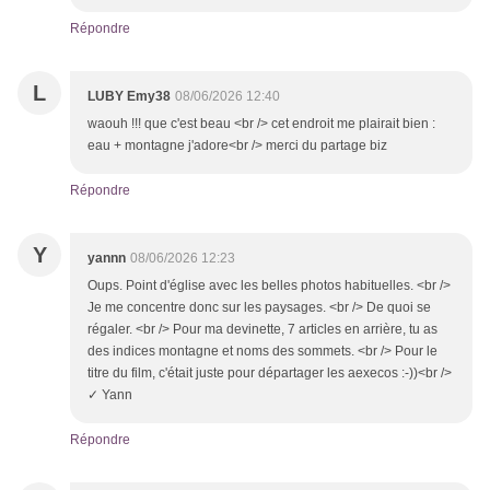
Répondre
L
LUBY Emy38
08/06/2026 12:40
waouh !!! que c'est beau <br /> cet endroit me plairait bien :
eau + montagne j'adore<br /> merci du partage biz
Répondre
Y
yannn
08/06/2026 12:23
Oups. Point d'église avec les belles photos habituelles. <br />
Je me concentre donc sur les paysages. <br /> De quoi se
régaler. <br /> Pour ma devinette, 7 articles en arrière, tu as
des indices montagne et noms des sommets. <br /> Pour le
titre du film, c'était juste pour départager les aexecos :-))<br />
✓ Yann
Répondre