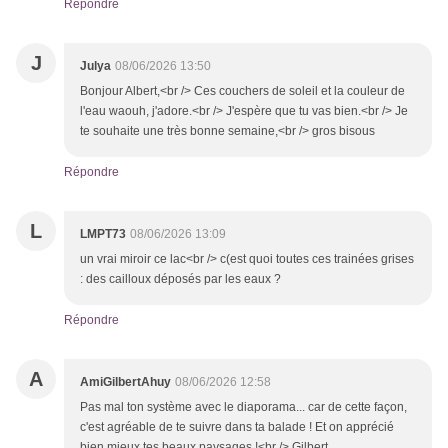
Répondre
J
Julya
08/06/2026 13:50
Bonjour Albert,<br /> Ces couchers de soleil et la couleur de
l'eau waouh, j'adore.<br /> J'espère que tu vas bien.<br /> Je
te souhaite une très bonne semaine,<br /> gros bisous
Répondre
L
LMPT73
08/06/2026 13:09
un vrai miroir ce lac<br /> c(est quoi toutes ces trainées grises
: des cailloux déposés par les eaux ?
Répondre
A
AmiGilbertAhuy
08/06/2026 12:58
Pas mal ton système avec le diaporama... car de cette façon,
c'est agréable de te suivre dans ta balade ! Et on apprécié
bien mieux tes beaux paysages !<br /> Gilbert