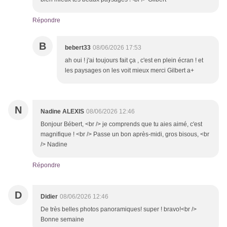
Répondre
B
bebert33
08/06/2026 17:53
ah oui ! j'ai toujours fait ça , c'est en plein écran ! et
les paysages on les voit mieux merci Gilbert a+
N
Nadine ALEXIS
08/06/2026 12:46
Bonjour Bébert, <br /> je comprends que tu aies aimé, c'est
magnifique ! <br /> Passe un bon après-midi, gros bisous, <br
/> Nadine
Répondre
D
Didier
08/06/2026 12:46
De très belles photos panoramiques! super ! bravo!<br />
Bonne semaine