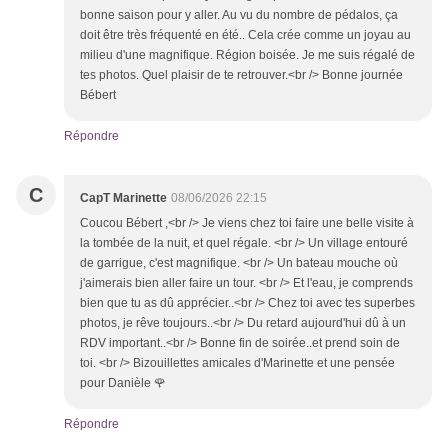
bonne saison pour y aller. Au vu du nombre de pédalos, ça
doit être très fréquenté en été.. Cela crée comme un joyau au
milieu d'une magnifique. Région boisée. Je me suis régalé de
tes photos. Quel plaisir de te retrouver.<br /> Bonne journée
Bébert
Répondre
C
CapT Marinette
08/06/2026 22:15
Coucou Bébert ,<br /> Je viens chez toi faire une belle visite à
la tombée de la nuit, et quel régale. <br /> Un village entouré
de garrigue, c'est magnifique. <br /> Un bateau mouche où
j'aimerais bien aller faire un tour. <br /> Et l'eau, je comprends
bien que tu as dû apprécier..<br /> Chez toi avec tes superbes
photos, je rêve toujours..<br /> Du retard aujourd'hui dû à un
RDV important..<br /> Bonne fin de soirée..et prend soin de
toi. <br /> Bizouillettes amicales d'Marinette et une pensée
pour Danièle 🌹
Répondre