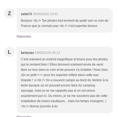
Z
zette73
09/06/2026 10:43
Bonjour <br /> Tes photos font envient de partir voir ce coin de
France que je connais pas <br /> c'est superbe bisous
Répondre
L
luckyozz
09/06/2026 08:13
C'est vraiment un endroit magnifique et bravo pour tes photos
qui le rendent bien ! Elles donnent vraiment envie de venir
faire un tour dans le coin et de pouvoir s'y installer ! Avec bien
sûr un petit +++ pour les superbe reflets dans cette eau
limpide ! ☺️<br /> On a souvent campé au bord du Verdon à la
belle époque où on pouvait encore faire du camping
sauvage, mais je ne me rappelle pas si on est venus
exactement par ici. Du moins, je ne me souviens pas de cette
installation de loisirs nautiques... mais les temps changent...!
<br /> Bonne journée à toi