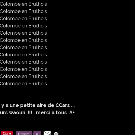
 y a une petite aire de CCars ...
 fleurs waouh !!! merci à tous A+
Repost
0