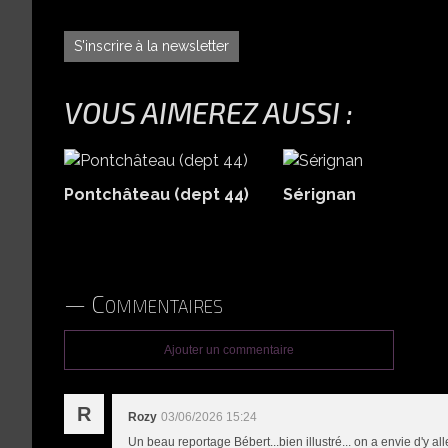
S'inscrire à la newsletter
VOUS AIMEREZ AUSSI :
Pontchâteau (dept 44)
Sérignan
Commentaires
Ajouter un commentaire
R
Rozy
03/06/2026 15:24
Un beau reportage Bébert...bien illustré... on a envie d'y all