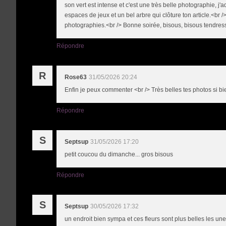
son vert est intense et c'est une très belle photographie, j'
espaces de jeux et un bel arbre qui clôture ton article.<br />
photographies.<br /> Bonne soirée, bisous, bisous tendres
Répondre
R
Rose63
31/05/2026 20:24
Enfin je peux commenter <br /> Très belles tes photos si b
Répondre
S
Septsup
31/05/2026 17:20
petit coucou du dimanche... gros bisous
Répondre
S
Septsup
30/05/2026 17:32
un endroit bien sympa et ces fleurs sont plus belles les une