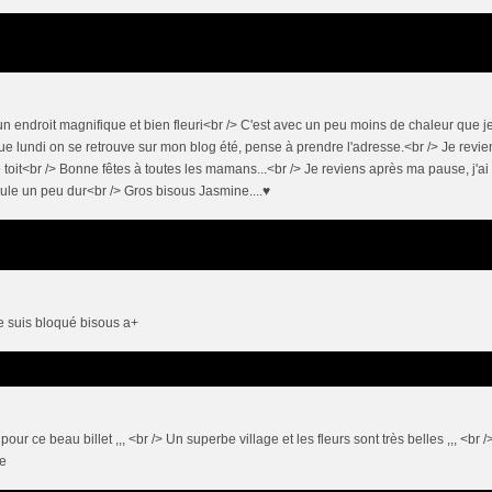
n endroit magnifique et bien fleuri<br /> C'est avec un peu moins de chaleur que j
e lundi on se retrouve sur mon blog été, pense à prendre l'adresse.<br /> Je revie
 toit<br /> Bonne fêtes à toutes les mamans...<br /> Je reviens après ma pause, j'ai
le un peu dur<br /> Gros bisous Jasmine....♥
je suis bloqué bisous a+
ur ce beau billet ,,, <br /> Un superbe village et les fleurs sont très belles ,,, <br /
de