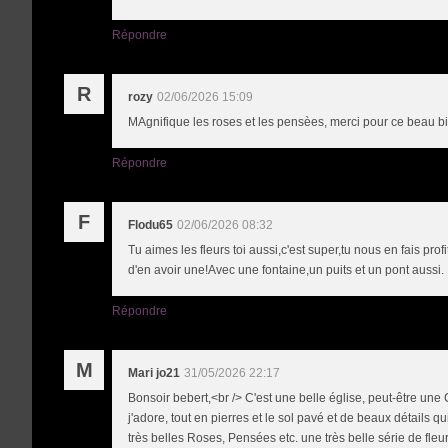
Répondre
R
rozy
02/06/2026 15:09
MAgnifique les roses et les pensèes, merci pour ce beau bil
Répondre
F
Flodu65
02/06/2026 08:32
Tu aimes les fleurs toi aussi,c'est super,tu nous en fais prof
d'en avoir une!Avec une fontaine,un puits et un pont aussi.
Répondre
M
Mari jo21
31/05/2026 22:17
Bonsoir bebert,<br /> C'est une belle église, peut-être une
j'adore, tout en pierres et le sol pavé et de beaux détails q
très belles Roses, Pensées etc. une très belle série de fleurs