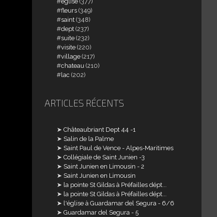
église
(377)
fleurs
(349)
saint
(348)
dept
(237)
suite
(232)
visite
(220)
village
(217)
chateau
(210)
lac
(202)
ARTICLES RÉCENTS
Châteaubriant Dept 44 -1
Salin de la Palme
Saint Paul de Vence - Alpes-Maritimes
Collégiale de Saint Junien -3
Saint Junien en Limousin - 2
Saint Junien en Limousin
la pointe St Gildas à Préfailles dépt...
la pointe St Gildas à Préfailles dépt...
l'église à Guardamar del Segura - 6/6
Guardamar del Segura - 5