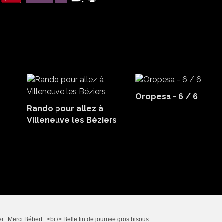
Oropesa - 6 / 6
Rando pour allez à
Villeneuve les Béziers
er.. Merci Bébert...<br /> Belle fin de journée gros bisous.