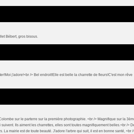
let Bébert, gros bisous.
iter!Moi j'adore!<br /> Bel endroit!Elle est belle la charrette de fleurs!C'est mon rêve
 Colombe sur le parterre sur la première photographie. <br /> Magnifique sur la 3èm
ui suivent. Ils aiment les charrettes, elles sont toutes magnifiquement belles.<br /> D
. La mairie est de toute beauté. J'adore l'arbre qui suit, il est en bonne santé, <br /