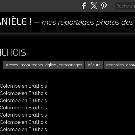
ANIÈLE !
mes reportages photos des 
ILHOIS
roses , monuments , église , personnages
fleurs
pensées , char