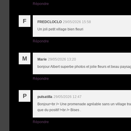
Répondre
F
FREDCLOCLO
29/05/2026 15:58
Un joli petit village bien fleuri
Répondre
M
Marie
29/05/2026 13:20
bonjour Albert superbe photos et jolie fleurs et beau pay
Répondre
P
pulsatilla
29/05/2026 12:47
Bonjour<br /> Une promenade agréable sans un village tran
que du positif !<br /> Bises .
Répondre