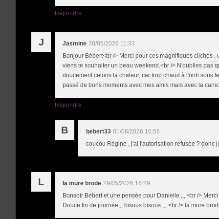
Répondre
J
Jasmine
30/05/2026 11:33
Bonjour Bébert<br /> Merci pour ces magnifiques clichés , u
viens te souhaiter un beau weekend.<br /> N'oublies pas qu
doucement celons la chaleur, car trop chaud à l'ordi sous le
passé de bons moments avec mes amis mais avec la canicu
Répondre
B
bebert33
01/06/2026 16:56
coucou Régine , j'ai l'autorisation refusée ? donc 
L
la mure brode
29/05/2026 16:29
Bonsoir Bébert et une pensée pour Danielle ,,, <br /> Merci po
Douce fin de journée,,, bisous bisous ,,, <br /> la mure bro