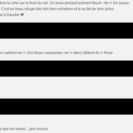
adore la cime sur le fond du ciel. Un beau pressoir joliment fleurit. <br /> De beaux
 C'est un beau village très très bien entretenu et tu as fait de bien jolies
se à Danièle 💖
ien cadrées<br /> Des fleurs ravissantes <br /> Merci Bébert<br /> Rose
s que les autres... gros bisous