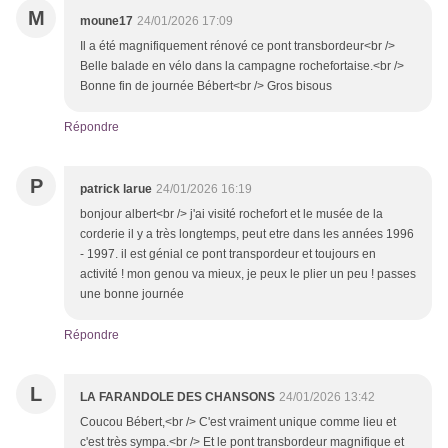
M
moune17
24/01/2026 17:09
Il a été magnifiquement rénové ce pont transbordeur<br />
Belle balade en vélo dans la campagne rochefortaise.<br />
Bonne fin de journée Bébert<br /> Gros bisous
Répondre
P
patrick larue
24/01/2026 16:19
bonjour albert<br /> j'ai visité rochefort et le musée de la
corderie il y a très longtemps, peut etre dans les années 1996
- 1997. il est génial ce pont transpordeur et toujours en
activité ! mon genou va mieux, je peux le plier un peu ! passes
une bonne journée
Répondre
L
LA FARANDOLE DES CHANSONS
24/01/2026 13:42
Coucou Bébert,<br /> C'est vraiment unique comme lieu et
c'est très sympa.<br /> Et le pont transbordeur magnifique et