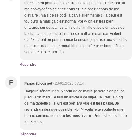
merci albert pour toutes ces tres belles photos qui me font au
moins voyagées de chez nous et j aie asez besoin de me
distraire , mais de se coté la ça va aller meme si la peur est
toujours la mais ça c est normal <br /> on est tres bien
entourés surtout par les amis et la famille et puis on a eus de
la chance tout compte fait que se malfrat n etait pas violent
<br /> il pleut en permanence la encore je pense aux sinistrés
qui eux aussi ont leur moral bien impacté <br /> bonne fin de
semaine a toi et amitiés
Répondre
F
Fanou (blogspot)
23/01/2026 07:14
Bonjour Bébert,<br /> A partir de ce matin, je serais en pause
jusqu'à fin mars. Je fais un article à ce sujet. Je lirais le blog
de ma tablette si le wifi est bon. Ma vue est très basse. Je
reviendrais dès que possible. <br /> Voilà je te souhaite une
bonne continuation pour les mois à venir. Prends bien soin de
toi. Bisous.
Répondre