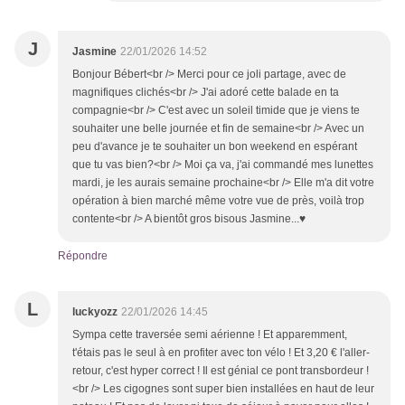
J
Jasmine
22/01/2026 14:52
Bonjour Bébert<br /> Merci pour ce joli partage, avec de
magnifiques clichés<br /> J'ai adoré cette balade en ta
compagnie<br /> C'est avec un soleil timide que je viens te
souhaiter une belle journée et fin de semaine<br /> Avec un
peu d'avance je te souhaiter un bon weekend en espérant
que tu vas bien?<br /> Moi ça va, j'ai commandé mes lunettes
mardi, je les aurais semaine prochaine<br /> Elle m'a dit votre
opération à bien marché même votre vue de près, voilà trop
contente<br /> A bientôt gros bisous Jasmine...♥
Répondre
L
luckyozz
22/01/2026 14:45
Sympa cette traversée semi aérienne ! Et apparemment,
t'étais pas le seul à en profiter avec ton vélo ! Et 3,20 € l'aller-
retour, c'est hyper correct ! Il est génial ce pont transbordeur !
<br /> Les cigognes sont super bien installées en haut de leur