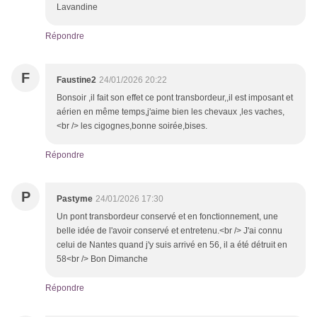
Lavandine
Répondre
F
Faustine2
24/01/2026 20:22
Bonsoir ,il fait son effet ce pont transbordeur,,il est imposant et
aérien en même temps,j'aime bien les chevaux ,les vaches,
<br /> les cigognes,bonne soirée,bises.
Répondre
P
Pastyme
24/01/2026 17:30
Un pont transbordeur conservé et en fonctionnement, une
belle idée de l'avoir conservé et entretenu.<br /> J'ai connu
celui de Nantes quand j'y suis arrivé en 56, il a été détruit en
58<br /> Bon Dimanche
Répondre