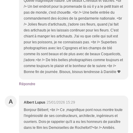
Quelle magnifique nature. De beaux Chevaux et Vaches. <br
/> Un bel endroit pour la promenade là où il y a le petit train et
pas de monde, c'est chouette. <br /> Une belle entrée du
commandement des écoles de la gendarmerie nationale. <br
/> Jolies fleurs d'artichauts, j'adore ces fleurs, quand j'ai fait
des artichauts je les laissais continuer pour les fleurs. C'est
chiant à manger les artichauts. J'ai vu que celle qui suit est
pour les poissons, je ne connaissais pas. <br /> Superbes
photographies avec les Cigognes et les champs de blé
comme ils sont beaux et de plus avec de beaux Coquelicots,
j'adore.<br /> De très belles photographies comme toujours et
comme toujours le plaisir et le bonheur de te suivre.<br />
Bonne fin de journée. Bisous, bisous tendresse à Danièle 💖
Répondre
A
Albert Lupus
25/01/2026 15:29
Bonjour Bébert; <br /> Ce ,magnifique pont nous montre toute
l'ingéniosité de ses constructeurs, architecte, ingénieurs et
ouvriers. Dois-je rappeler qu'il a eu les honneurs de paraître
dans le film les Demoiselles de Rochefort?<br /> Amitiés.