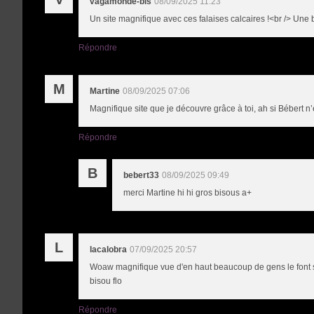
vagamonde-bis
08/09/2025 11:23
Un site magnifique avec ces falaises calcaires !<br /> Une
Répondre
M
Martine
08/09/2025 07:06
Magnifique site que je découvre grâce à toi, ah si Bébert n’ex
Répondre
B
bebert33
08/09/2025 09:49
merci Martine hi hi gros bisous a+
L
lacalobra
07/09/2025 20:57
Woaw magnifique vue d'en haut beaucoup de gens le font su
bisou flo
Répondre