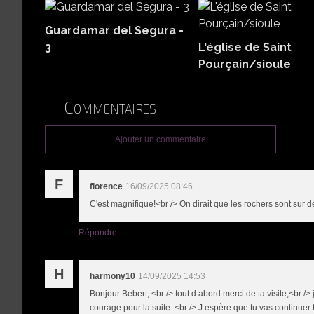
Guardamar del Segura -
3
L'église de Saint
Pourçain/sioule
Commentaires
Ajouter un commentaire
F
florence
16/09/2025 08:46
C'est magnifique!<br /> On dirait que les rochers sont sur 
Répondre
H
harmony10
14/09/2025 14:53
Bonjour Bebert, <br /> tout d abord merci de ta visite,<br />
courage pour la suite. <br /> J espère que tu vas continuer t