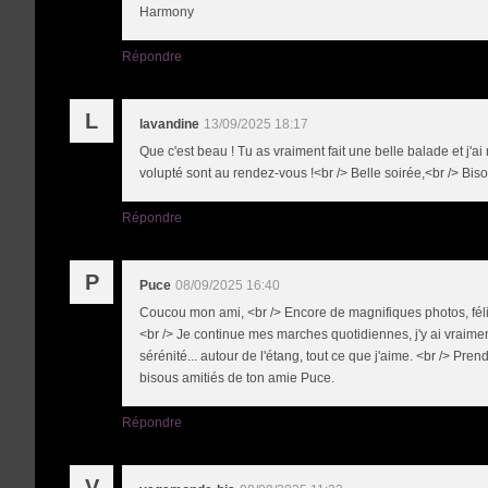
Harmony
Répondre
L
lavandine
13/09/2025 18:17
Que c'est beau ! Tu as vraiment fait une belle balade et j'a
volupté sont au rendez-vous !<br /> Belle soirée,<br /> Bi
Répondre
P
Puce
08/09/2025 16:40
Coucou mon ami, <br /> Encore de magnifiques photos, félici
<br /> Je continue mes marches quotidiennes, j'y ai vraimen
sérénité... autour de l'étang, tout ce que j'aime. <br /> Pr
bisous amitiés de ton amie Puce.
Répondre
V