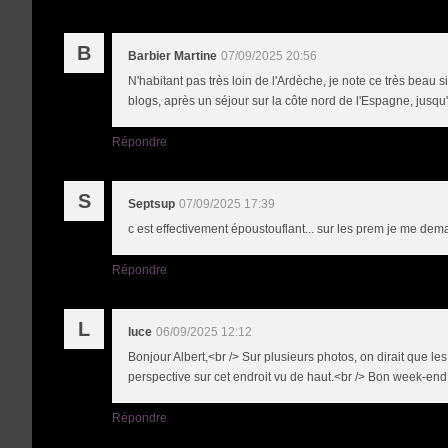
B
Barbier Martine
07/09/2025 20:56
N'habitant pas très loin de l'Ardèche, je note ce très beau
blogs, après un séjour sur la côte nord de l'Espagne, jusqu
Répondre
S
Septsup
07/09/2025 17:39
c est effectivement époustouflant... sur les prem je me dema
Répondre
L
luce
06/09/2025 12:12
Bonjour Albert,<br /> Sur plusieurs photos, on dirait que les
perspective sur cet endroit vu de haut.<br /> Bon week-end Al
Répondre