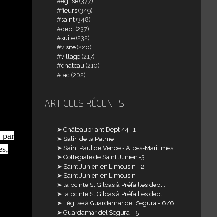
église
(377)
fleurs
(349)
saint
(348)
dept
(237)
suite
(232)
visite
(220)
village
(217)
chateau
(210)
lac
(202)
ARTICLES RÉCENTS
Châteaubriant Dept 44 -1
s par
Salin de la Palme
es,
Saint Paul de Vence - Alpes-Maritimes
Collégiale de Saint Junien -3
Saint Junien en Limousin - 2
Saint Junien en Limousin
la pointe St Gildas à Préfailles dépt...
la pointe St Gildas à Préfailles dépt...
l'église à Guardamar del Segura - 6/6
Guardamar del Segura - 5