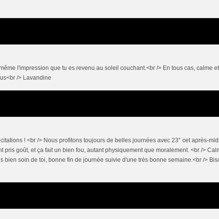
i même l'impression que tu es revenu au soleil couchant.<br /> En tous cas, calme et
sous<br /> Lavandine
tations ! <br /> Nous profitons toujours de belles journées avec 23° cet après-midi
t pris goût, et ça fait un bien fou, autant physiquement que moralement. <br /> Cal
ends bien soin de toi, bonne fin de journée suivie d'une très bonne semaine.<br /> Bi