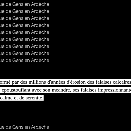
ormé par des millions d'années d'érosion des falaises calcaire
 époustouflant avec son méandre, ses falaises impressionnant
calme et de sérénité.