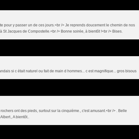
 site pour y passer un de ces jours.<br /> Je reprends doucement le chemin de nos
'à St Jacques de Compostelle.<br /> Bonne soirée, à bientôt !<br /> Bises.
ndais si c était naturel ou fait de main d hommes... c est magnifique... gros bisous
 rochers ont des pieds, surtout sur la cinquième., c'est amusant.<br /> . Belle
bert., A bientôt..