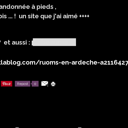
e randonnée à pieds ,
s ... ! un site que j'ai aimé ++++
Labeaume ...
 et aussi :
.eklablog.com/ruoms-en-ardeche-a211642
Repost
0