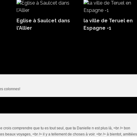
Eglise à Saulcet dans
la ville de Teruel en
l'Allier
Espagne -1
des colonnes!
 je crois comprendre que tu es tout seul, que ta Danielle n est plus là, <br /> bon
es beaux voyages, <br /> il y a tellement de choses à voir. <br /> à bientot, amitiées