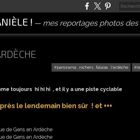
ANIÈLE !
mes reportages photos des 
 ARDÈCHE
panorama , rochers , falaise , l'ardèche
r
e toujours hi hi hi , et il y a une piste cyclable
après le lendemain bien sûr ! et +++